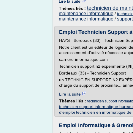
Lire la suite
technicien de main
Thèmes liés :
maintenance informatique
/
technici
maintenance informatique
support
/
Emploi Technicien Support à B
HAYS - Bordeaux (33) - Technicien Supp
Notre client est un éditeur de logiciel 
accroissement d'activité nécessite aujou
carriere-informatique.com -
Technicien support n2 expérimenté (f/h
Bordeaux (33) - Technicien Support
un TECHNICIEN SUPPORT N2 EXPÉRIMEN
charge du support de proximité... anné
Lire la suite
Thèmes liés :
technicien support informat
technicien support informatique bureau
d'emploi technicien en informatique de
Emploi Informatique à Grenobl