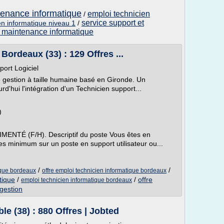
tenance informatique
emploi technicien
/
service support et
en informatique niveau 1
/
 maintenance informatique
ordeaux (33) : 129 Offres ...
ort Logiciel
de gestion à taille humaine basé en Gironde. Un
rd'hui l'intégration d'un Technicien support...
)
TÉ (F/H). Descriptif du poste Vous êtes en
es minimum sur un poste en support utilisateur ou...
/
/
ique bordeaux
offre emploi technicien informatique bordeaux
tique
/
/
offre
emploi technicien informatique bordeaux
 gestion
e (38) : 880 Offres | Jobted