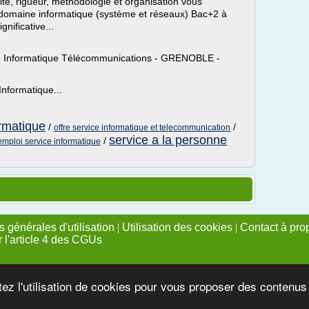
lité, rigueur, méthodologie et organisation vous
e domaine informatique (système et réseaux) Bac+2 à
nificative...
ie Informatique Télécommunications - GRENOBLE -
nformatique...
ormatique
/
/
offre service informatique et telecommunication
service a la personne
/
emploi service informatique
 générales d'utilisation
|
Utilisation des cookies
|
Contact à pro
r l'article 4 des CGUs
tez l'utilisation de cookies pour vous proposer des contenu