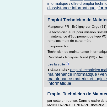
informatique
offre d emploi techni
/
d'assistance informatique
form
/
Emploi Technicien de Mainten
Manpower FR - Brétigny-sur-Orge (91) 
Le technicien aura pour mission l'install
maintenance d'équipement de type PC in
remplacement de carte mère...
manpower.fr -
Technicien de maintenance informatique
Randstad - Noisy-le-Grand (93) - Techni
Lire la suite
emploi technicien ma
Thèmes liés :
maintenance informatique
ven
/
maintenance materiel et logicie
informatique
Emploi Technicien de Maintena
par cette entreprise. Dans le cadre d
MAINTENANCE ITINERANT domicilié... d