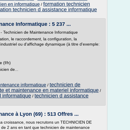
formation technicien
cien en informatique
/
ation technicien d assistance informatique
ance Informatique : 5 237 ...
- Technicien de Maintenance Informatique
ation, le raccordement, la configuration, la
dustriel ou d'affichage dynamique (à titre d'exemple:
 (f/h)
cien de...
technicien de
intenance informatique
/
te et maintenance en materiel informatique
/
l informatique
technicien d assistance
/
nce à Lyon (69) : 513 Offres ...
e sa croissance, nous recrutons un TECHNICIEN DE
e 2 ans en tant que technicien de maintenance