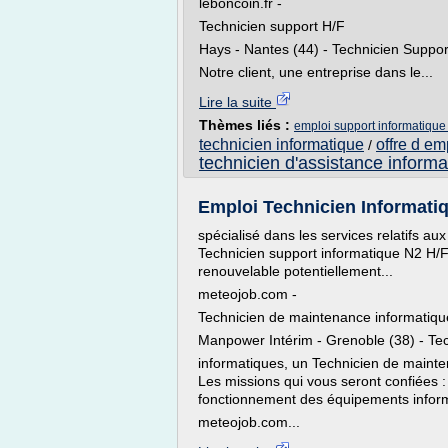
leboncoin.fr -
Technicien support H/F
Hays - Nantes (44) - Technicien Suppor
Notre client, une entreprise dans le...
Lire la suite
Thèmes liés :
emploi support informatique
technicien informatique
offre d em
/
technicien d'assistance informa
Emploi Technicien Informatiqu
spécialisé dans les services relatifs a
Technicien support informatique N2 H/F,
renouvelable potentiellement...
meteojob.com -
Technicien de maintenance informatique
Manpower Intérim - Grenoble (38) - Te
informatiques, un Technicien de mainte
Les missions qui vous seront confiées : -
fonctionnement des équipements inform
meteojob.com...