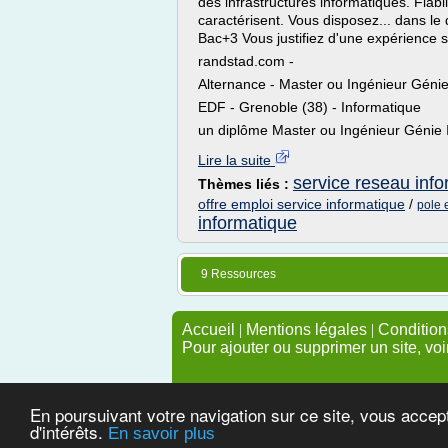
des infrastructures informatiques. Fiabi
caractérisent. Vous disposez... dans l
Bac+3 Vous justifiez d'une expérience sig
randstad.com -
Alternance - Master ou Ingénieur Gén
EDF - Grenoble (38) - Informatique
un diplôme Master ou Ingénieur Génie I
Lire la suite
service reseau inf
Thèmes liés :
offre emploi service informatique
/
pole 
informatique
9 Ressources
Accueil
|
Mentions légales
|
Conditions
Pour ajouter ou supprimer un site, voi
En poursuivant votre navigation sur ce site, vous accep
d'intérêts.
En savoir plus