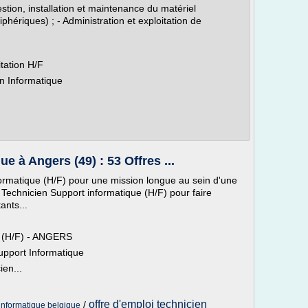
stion, installation et maintenance du matériel
phériques) ; - Administration et exploitation de
tation H/F
n Informatique
e à Angers (49) : 53 Offres ...
formatique (H/F) pour une mission longue au sein d'une
chnicien Support informatique (H/F) pour faire
tants...
r (H/F) - ANGERS
upport Informatique
en...
offre d'emploi technicien
/
 informatique belgique