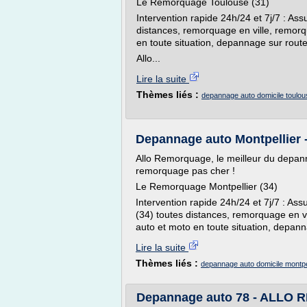
Le Remorquage Toulouse (31)
Intervention rapide 24h/24 et 7j/7 : As
distances, remorquage en ville, remor
en toute situation, depannage sur rout
Allo...
Lire la suite
Thèmes liés :
depannage auto domicile toulou
Depannage auto Montpellier 
Allo Remorquage, le meilleur du depan
remorquage pas cher !
Le Remorquage Montpellier (34)
Intervention rapide 24h/24 et 7j/7 : As
(34) toutes distances, remorquage en v
auto et moto en toute situation, depann
Lire la suite
Thèmes liés :
depannage auto domicile montpel
Depannage auto 78 - ALLO 