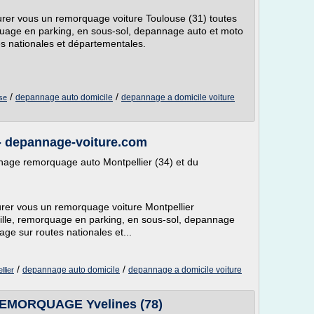
surer vous un remorquage voiture Toulouse (31) toutes
quage en parking, en sous-sol, depannage auto et moto
es nationales et départementales.
/
/
depannage auto domicile
depannage a domicile voiture
se
- depannage-voiture.com
nage remorquage auto Montpellier (34) et du
surer vous un remorquage voiture Montpellier
ille, remorquage en parking, en sous-sol, depannage
age sur routes nationales et...
/
/
depannage auto domicile
depannage a domicile voiture
lier
REMORQUAGE Yvelines (78)