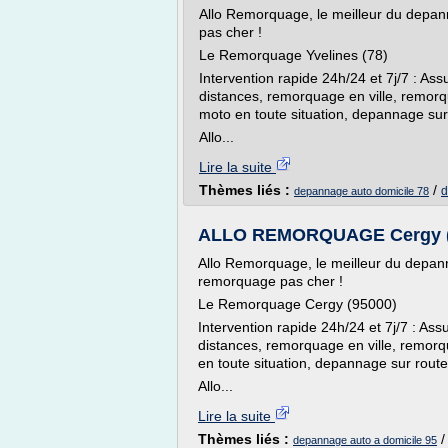
Allo Remorquage, le meilleur du depa
pas cher !
Le Remorquage Yvelines (78)
Intervention rapide 24h/24 et 7j/7 : As
distances, remorquage en ville, remor
moto en toute situation, depannage sur
Allo...
Lire la suite
Thèmes liés :
/
d
depannage auto domicile 78
ALLO REMORQUAGE Cergy (9
Allo Remorquage, le meilleur du depa
remorquage pas cher !
Le Remorquage Cergy (95000)
Intervention rapide 24h/24 et 7j/7 : A
distances, remorquage en ville, remor
en toute situation, depannage sur rout
Allo...
Lire la suite
Thèmes liés :
depannage auto a domicile 95