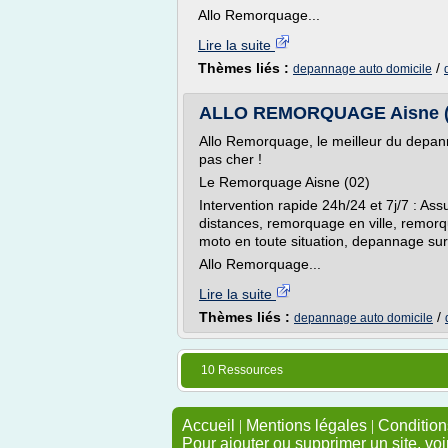
Allo Remorquage...
Lire la suite
Thèmes liés :
/
depannage auto domicile
ALLO REMORQUAGE Aisne (02
Allo Remorquage, le meilleur du depa
pas cher !
Le Remorquage Aisne (02)
Intervention rapide 24h/24 et 7j/7 : As
distances, remorquage en ville, remor
moto en toute situation, depannage sur
Allo Remorquage...
Lire la suite
Thèmes liés :
/
depannage auto domicile
10 Ressources
Accueil
|
Mentions légales
|
Conditions
Pour ajouter ou supprimer un site, voi