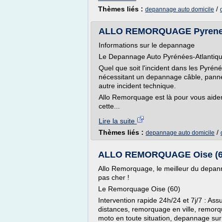
Thèmes liés :
/
depannage auto domicile
ALLO REMORQUAGE Pyrenees-
Informations sur le depannage
Le Depannage Auto Pyrénées-Atlantiqu
Quel que soit l'incident dans les Pyrén
nécessitant un depannage câble, panne 
autre incident technique.
Allo Remorquage est là pour vous aider
cette...
Lire la suite
Thèmes liés :
/
depannage auto domicile
ALLO REMORQUAGE Oise (60)
Allo Remorquage, le meilleur du depa
pas cher !
Le Remorquage Oise (60)
Intervention rapide 24h/24 et 7j/7 : As
distances, remorquage en ville, remor
moto en toute situation, depannage sur