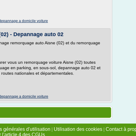
depannage a domicile voiture
) - Depannage auto 02
nnage remorquage auto Aisne (02) et du remorquage
surer vous un remorquage voiture Aisne (02) toutes
quage en parking, en sous-sol, depannage auto 02 et
 routes nationales et départementales.
depannage a domicile voiture
 générales d'utilisation
|
Utilisation des cookies
|
Contact à pro
r l'article 4 des CGUs