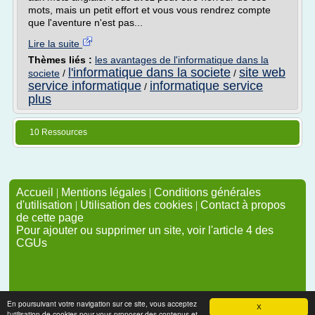
mots, mais un petit effort et vous vous rendrez compte
que l'aventure n'est pas...
Lire la suite
Thèmes liés :
les avantages de l'informatique dans la
l'informatique dans la societe
site web
societe
/
/
service informatique
informatique service
/
plus
10 Ressources
Accueil
|
Mentions légales
|
Conditions générales
d'utilisation
|
Utilisation des cookies
|
Contact à propos
de cette page
Pour ajouter ou supprimer un site, voir l'article 4 des
CGUs
En poursuivant votre navigation sur ce site, vous acceptez
X
l'utilisation de cookies pour vous proposer des contenus et