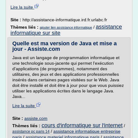
Lire la suite
Site :
http://assistance-informatique.ird.fr.urlabc.fr
assistance
Thèmes liés :
/
ajouter lien assistance informatique
informatique sur site
Quelle est ma version de Java et mise a
jour - Assiste.com
Java est un langage de programmation informatique et
une technologie sous-jacente qui permet l'exécution
d'applications (de programmes), notamment des
utilitaires, des jeux et des applications professionnelles
insérés dans certaines pages visitées sur le Web. Java
doit être installé et doit être à jour pour que vous puissiez
utiliser les applications écrites dans le langage Java.
Java...
Lire la suite
Site :
assiste.com
cours d'informatique sur l'internet
Thèmes liés :
/
/
assistance informatique entreprise
assistance pc paris 14
paris
/
assistance materiel informatique paris
/
assistance