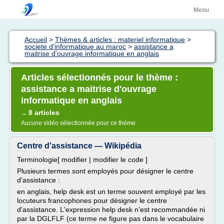
Menu
Accueil
>
Thèmes & articles : materiel informatique
>
societe d'informatique au maroc
>
assistance a
maitrise d'ouvrage informatique en anglais
Articles sélectionnés pour le thème :
assistance a maitrise d'ouvrage
informatique en anglais
8 articles
→
Aucune vidéo sélectionnée pour ce thème
Centre d'assistance — Wikipédia
Terminologie[ modifier | modifier le code ]
Plusieurs termes sont employés pour désigner le centre
d'assistance :
en anglais, help desk est un terme souvent employé par les
locuteurs francophones pour désigner le centre
d'assistance. L'expression help desk n'est recommandée ni
par la DGLFLF (ce terme ne figure pas dans le vocabulaire