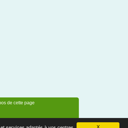
pos de cette page
s et services adaptés à vos centres
X