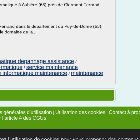
rmatique à Aubière (63) près de Clermont Ferrand
-Ferrand dans le département du Puy-de-Dôme (63),
 le domaine de la...
matique depannage assistance
/
ormatique
service maintenance
/
e informatique maintenance
maintenance
/
 générales d'utilisation
|
Utilisation des cookies
|
Contact à pro
r l'article 4 des CGUs
tez l'utilisation de cookies pour vous proposer des contenu