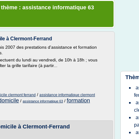
e thème : assistance informatique 63
ile à Clermont-Ferrand
s 2007 des prestations d'assistance et formation
s.
ffectuent du lundi au vendredi, de 10h à 18h ; vous
la grille tarifaire (à partir...
Thèm
a
/
fe
cile clermont ferrand
assistance informatique clermont
domicile
formation
/
/
assistance informatique 63
a
cl
a
pa
omicile à Clermont-Ferrand
a