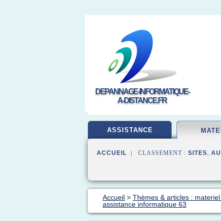
DEPANNAGE-INFORMATIQUE-
A-DISTANCE.FR
ASSISTANCE
MATE
ACCUEIL
| CLASSEMENT :
SITES
,
AU
Accueil
>
Thèmes & articles : materiel
assistance informatique 63