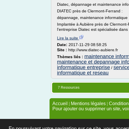
Diatec, dépannage et maintenance info
DIATEC près de Clermont-Ferrand :
dépannage, maintenance informatique
Implantée à Aubière près de Clermont
l'entreprise Diatec est spécialisée dans
Lire la suite
Date:
2017-11-29 08:58:25
Site :
http://www.diatec-aubiere.fr
maintenance infor
Thèmes liés :
maintenance et depannage inf
informatique entreprise
servic
/
informatique et reseau
7 Ressources
Accueil
|
Mentions légales
|
Conditions
Pour ajouter ou supprimer un site, voi
En poursuivant votre navigation sur ce site, vous accep