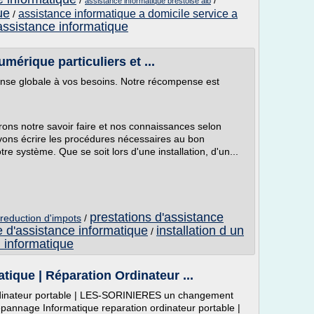
/
/
assistance informatique brestoise aib
ue
assistance informatique a domicile service a
/
assistance informatique
mérique particuliers et ...
onse globale à vos besoins. Notre récompense est
rons notre savoir faire et nos connaissances selon
vons écrire les procédures nécessaires au bon
re système. Que se soit lors d'une installation, d'un...
prestations d'assistance
 reduction d'impots
/
e d'assistance informatique
installation d un
/
d informatique
que | Réparation Ordinateur ...
dinateur portable | LES-SORINIERES un changement
nnage Informatique reparation ordinateur portable |