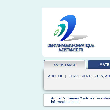
DEPANNAGE-INFORMATIQUE-
A-DISTANCE.FR
MATE
ASSISTANCE
ACCUEIL
| CLASSEMENT :
SITES
,
AU
Accueil
>
Thèmes & articles : assista
informatique brest