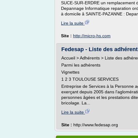
SUCE-SUR-ERDRE un remplacement du
Depannage Informatique reparation or
à domicile â SAINTE-PAZANNE : Depann
Lire la suite
Site :
http://micro-hs.com
Fedesap - Liste des adhéren
Accueil > Adhérents > Liste des adhére
Parmi les adhérents
Vignettes
1 2 3 TOULOUSE SERVICES
Entreprise de Services à la Personne a
exerçant depuis 2005 dans l'aglomérati
personnes âgées et les prestations dites
bricolage. La...
Lire la suite
Site :
http://www.fedesap.org