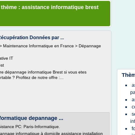
e thème : assistance informatique brest
écupération Données par ...
is > Maintenance Informatique en France > Dépannage
tive IT
st
tre dépannage informatique Brest si vous etes
Thèm
able ? Profitez de notre offre :...
a
pa
a
c
s
formatique depannage ...
in
istance PC: Paris-Informatique.
f
annage informatique à domicile assistance installation