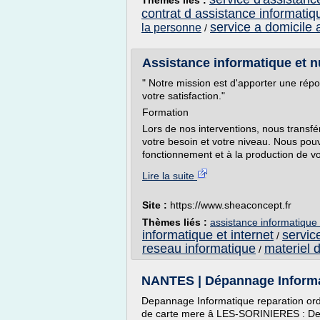
Thèmes liés :
contrat d assistance informatiq
service a domicile 
la personne
/
Assistance informatique et nu
" Notre mission est d'apporter une rép
votre satisfaction."
Formation
Lors de nos interventions, nous transfé
votre besoin et votre niveau. Nous pou
fonctionnement et à la production de vot
Lire la suite
Site :
https://www.sheaconcept.fr
Thèmes liés :
assistance informatique
informatique et internet
servic
/
reseau informatique
materiel 
/
NANTES | Dépannage Informati
Depannage Informatique reparation or
de carte mere â LES-SORINIERES : Depa