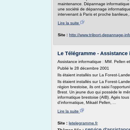
maintenance. Dépannage informatique P
une société de dépannage informatique e
intervenant à Paris et proche banlieue,.
Lire la suite
Site :
http://www.trilport-depannage-in
Le Télégramme - Assistance in
Assistance informatique : MM. Pellen et 
Publié le 28 décembre 2001
Ils étaient installés sur La Forest-Lan
Ils étaient installés sur La Forest-Lan
région brestoise, ils ont saisi l'opport
Brest. Un jeune duo qui possède le mêm
informatique brestoise (AIB). Agés tous 
d'informatique, Mikaël Pellen, ...
Lire la suite
Site :
letelegramme.fr
service d'assistanc