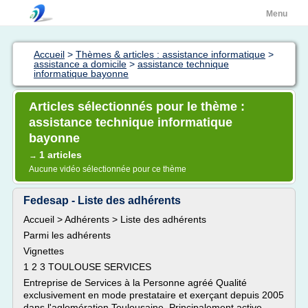
Menu
Accueil
>
Thèmes & articles : assistance informatique
>
assistance a domicile
>
assistance technique
informatique bayonne
Articles sélectionnés pour le thème :
assistance technique informatique
bayonne
1 articles
→
Aucune vidéo sélectionnée pour ce thème
Fedesap - Liste des adhérents
Accueil > Adhérents > Liste des adhérents
Parmi les adhérents
Vignettes
1 2 3 TOULOUSE SERVICES
Entreprise de Services à la Personne agréé Qualité
exclusivement en mode prestataire et exerçant depuis 2005
dans l'aglomération Toulousaine. Principalement active