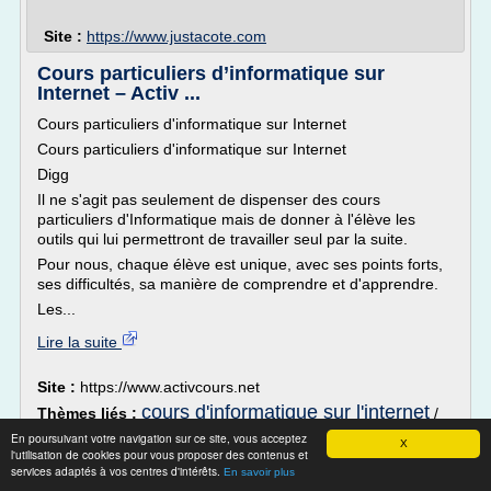
Site :
https://www.justacote.com
Cours particuliers d’informatique sur
Internet – Activ ...
Cours particuliers d'informatique sur Internet
Cours particuliers d'informatique sur Internet
Digg
Il ne s'agit pas seulement de dispenser des cours
particuliers d'Informatique mais de donner à l'élève les
outils qui lui permettront de travailler seul par la suite.
Pour nous, chaque élève est unique, avec ses points forts,
ses difficultés, sa manière de comprendre et d'apprendre.
Les...
Lire la suite
Site :
https://www.activcours.net
cours d'informatique sur l'internet
Thèmes liés :
/
cours d'informatique internet
cours d
/
En poursuivant votre navigation sur ce site, vous acceptez
X
informatique sur internet
cours d informatique
l'utilisation de cookies pour vous proposer des contenus et
/
services adaptés à vos centres d'intérêts.
a domicile
En savoir plus
/
cours informatique et internet