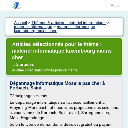
Menu
Accueil
>
Thèmes & articles : materiel informatique
>
materiel informatique
>
materiel informatique
luxembourg moins cher
Articles sélectionnés pour le thème :
materiel informatique luxembourg moins
cher
2 articles
→
Aucune vidéo sélectionnée pour ce thème
Dépannage informatique Moselle pas cher à
Forbach, Saint ...
Témoignages clients
Le dépannage informatique se fait essentiellement à
Freyming-Merlebach, et nous vous proposons des solutions
si vous venez de Forbach, Saint-avold, Sarreguemines,
Metz, Hagondange ...
Selon le type de demande, le devis est gratuit ou payant.