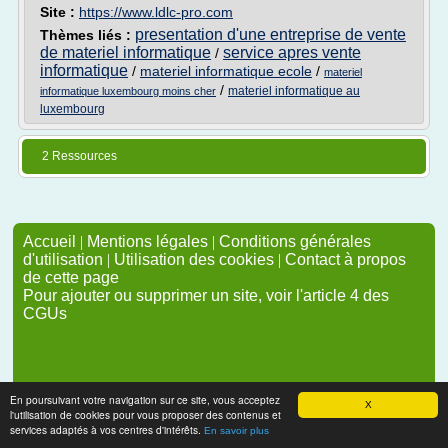
Site :
https://www.ldlc-pro.com
presentation d'une entreprise de vente
Thèmes liés :
de materiel informatique
service apres vente
/
informatique
/
materiel informatique ecole
/
materiel
/
materiel informatique au
informatique luxembourg moins cher
luxembourg
2 Ressources
Accueil
|
Mentions légales
|
Conditions générales
d'utilisation
|
Utilisation des cookies
|
Contact à propos
de cette page
Pour ajouter ou supprimer un site, voir l'article 4 des
CGUs
En poursuivant votre navigation sur ce site, vous acceptez
X
l'utilisation de cookies pour vous proposer des contenus et
services adaptés à vos centres d'intérêts.
En savoir plus