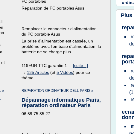
PC portables
ordin
Réparation de PC portables Asus
Plus
ll
repa
on
Remplacer le connecteur d'alimentation
ba
du PC portable Asus
r
La prise d'alimentation est cassée, un
de
s
problème avec l'embase d'alimentation, la
la
batterie ne se charge plus
repa
port
 et
119EUR TTC garantie 1...
[suite...]
r
→
135 Articles
(et
5 Vidéos
) pour ce
thème
de
r
 »
REPARATION ORDINATEUR DELL PARIS »
(1
r
Dépannage informatique Paris,
r
réparation ordinateur Paris
ecra
06 59 75 35 27
don
m
p