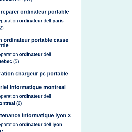
e reparer ordinateur portable
eparation
ordinateur
dell
paris
2)
n ordinateur portable casse
ntie
eparation
ordinateur
dell
uebec
(5)
ration chargeur pc portable
riel informatique montreal
eparation
ordinateur
dell
ontreal
(6)
tenance informatique lyon 3
eparation
ordinateur
dell
lyon
1)