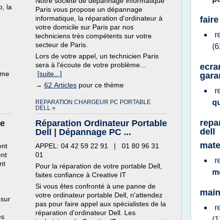
Notre société de dépannage informatique
, la
Paris vous propose un dépannage
informatique, la réparation d'ordinateur à
fair
votre domicile sur Paris par nos
.
r
techniciens très compétents sur votre
secteur de Paris.
(6
Lors de votre appel, un technicien Paris
sera à l'écoute de votre problème...
ecra
ème
[suite...]
gara
→
62 Articles
pour ce thème
r
q
REPARATION CHARGEUR PC PORTABLE
DELL »
repa
re
Réparation Ordinateur Portable
dell
Dell | Dépannage PC ...
mate
ent
APPEL: 04 42 59 22 91 | 01 80 96 31
ent
01
r
nt
Pour la réparation de votre portable Dell,
m
faites confiance à Creative IT
Si vous êtes confronté à une panne de
main
votre ordinateur portable Dell, n'attendez
 sur
pas pour faire appel aux spécialistes de la
r
réparation d'ordinateur Dell. Les
es
(1