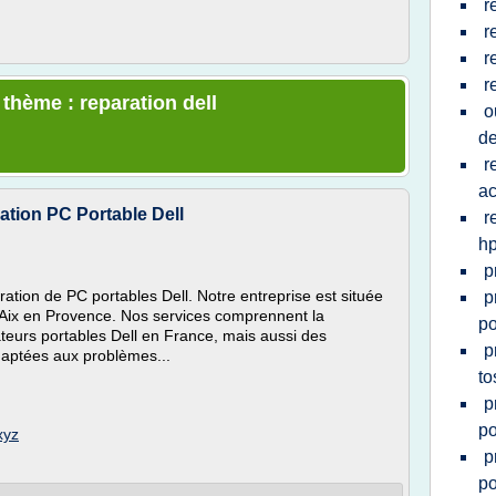
r
r
r
r
 thème : reparation dell
o
de
r
ac
ation PC Portable Dell
r
h
p
ration de PC portables Dell. Notre entreprise est située
p
 Aix en Provence. Nos services comprennent la
po
ateurs portables Dell en France, mais aussi des
p
daptées aux problèmes...
to
p
po
xyz
p
po