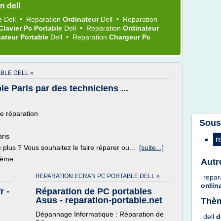
n dell
le
Dell
•
Reparation
Ordinateur
Dell
•
Reparation
Clavier Pc Portable
Dell
•
Reparation
Ordinateur
nateur Portable
Dell
•
Reparation
Chargeur Pc
BLE DELL »
e Paris par des techniciens ...
e réparation
Sous
aris
r
 plus ? Vous souhaitez le faire réparer ou...
[suite...]
thème
Autr
REPARATION ECRAN PC PORTABLE DELL »
repar
ordin
r -
Réparation de PC portables
Asus - reparation-portable.net
Thèm
Dépannage Informatique : Réparation de
dell
d