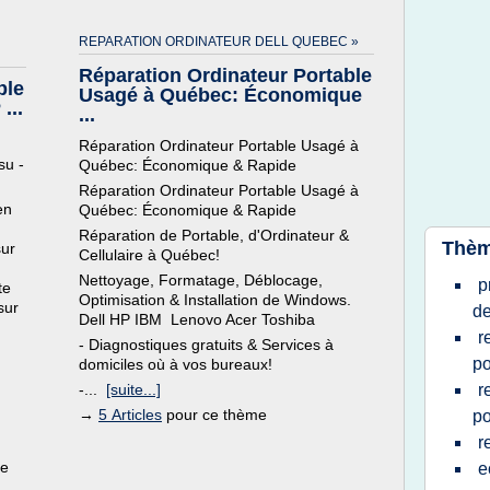
REPARATION ORDINATEUR DELL QUEBEC »
Réparation Ordinateur Portable
ble
Usagé à Québec: Économique
...
...
Réparation Ordinateur Portable Usagé à
su -
Québec: Économique & Rapide
Réparation Ordinateur Portable Usagé à
en
Québec: Économique & Rapide
Réparation de Portable, d'Ordinateur &
Thèm
sur
Cellulaire à Québec!
Nettoyage, Formatage, Déblocage,
p
te
Optimisation & Installation de Windows.
sur
de
Dell HP IBM Lenovo Acer Toshiba
r
- Diagnostiques gratuits & Services à
po
domiciles où à vos bureaux!
-...
[suite...]
r
→
5 Articles
pour ce thème
po
r
ue
e