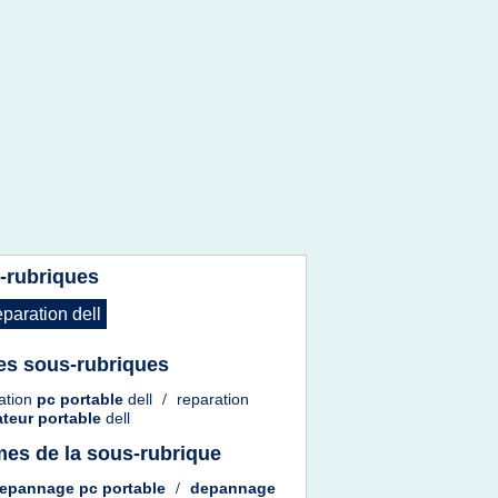
-rubriques
eparation dell
es sous-rubriques
ation
pc portable
dell
/
reparation
ateur portable
dell
es de la sous-rubrique
epannage pc portable
/
depannage