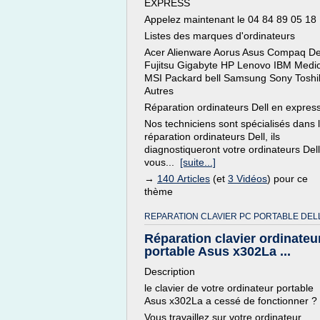
EXPRESS
Appelez maintenant le 04 84 89 05 18
Listes des marques d'ordinateurs
Acer Alienware Aorus Asus Compaq De
Fujitsu Gigabyte HP Lenovo IBM Medi
MSI Packard bell Samsung Sony Toshi
Autres
Réparation ordinateurs Dell en expres
Nos techniciens sont spécialisés dans 
réparation ordinateurs Dell, ils
diagnostiqueront votre ordinateurs Dell
vous...
[suite...]
→
140 Articles
(et
3 Vidéos
) pour ce
thème
REPARATION CLAVIER PC PORTABLE DELL
Réparation clavier ordinateu
portable Asus x302La ...
Description
le clavier de votre ordinateur portable
Asus x302La a cessé de fonctionner ?
Vous travaillez sur votre ordinateur