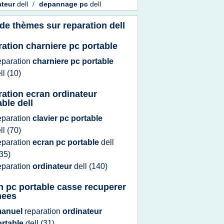
ateur
dell
/
depannage pc
dell
 de thèmes sur
reparation dell
ration charniere pc portable
eparation
charniere pc portable
ll
(10)
ration ecran ordinateur
able dell
eparation
clavier pc portable
ll
(70)
eparation
ecran pc portable
dell
35)
eparation
ordinateur
dell
(140)
n pc portable casse recuperer
nees
anuel
reparation
ordinateur
ortable
dell
(31)