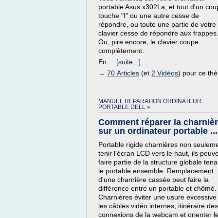
portable Asus x302La, et tout d'un coup
touche "I" ou une autre cesse de
répondre, ou toute une partie de votre
clavier cesse de répondre aux frappes
Ou, pire encore, le clavier coupe
complètement.
En...
[suite...]
→
70 Articles
(et
2 Vidéos
) pour ce th
MANUEL REPARATION ORDINATEUR
PORTABLE DELL »
Comment réparer la charniè
sur un ordinateur portable ...
Portable rigide charnières non seulem
tenir l'écran LCD vers le haut, ils peuv
faire partie de la structure globale tena
le portable ensemble. Remplacement
d'une charnière cassée peut faire la
différence entre un portable et chômé.
Charnières éviter une usure excessive
les câbles vidéo internes, itinéraire des
connexions de la webcam et orienter l