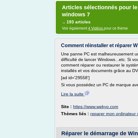
Articles sélectionnés pour l
windows 7
193 articles
→
Voir également
4 Vidéos
pour ce thème
Comment réinstaller et réparer 
Une panne PC est malheureusement un
difficulté de lancer Windows...etc. Si v
comment réparer ou restaurer le systè
installés et vos documents grâce au DVD
[ad id='29558']
Si vous possédez un PC de marque ave
Lire la suite
Site :
https://www.wekyo.com
Thèmes liés :
reparer mon ordinateur
Réparer le démarrage de Win