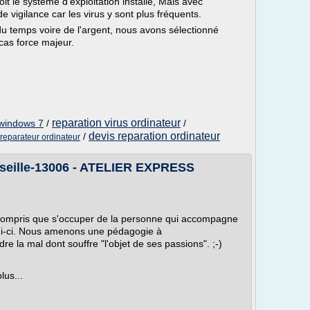
oit le système d'exploitation installé, Mais avec
e vigilance car les virus y sont plus fréquents.
u temps voire de l'argent, nous avons sélectionné
cas force majeur.
reparation virus ordinateur
 windows 7
/
/
devis reparation ordinateur
/
reparateur ordinateur
seille-13006 - ATELIER EXPRESS
 compris que s'occuper de la personne qui accompagne
elui-ci. Nous amenons une pédagogie à
 la mal dont souffre "l'objet de ses passions". ;-)
lus...