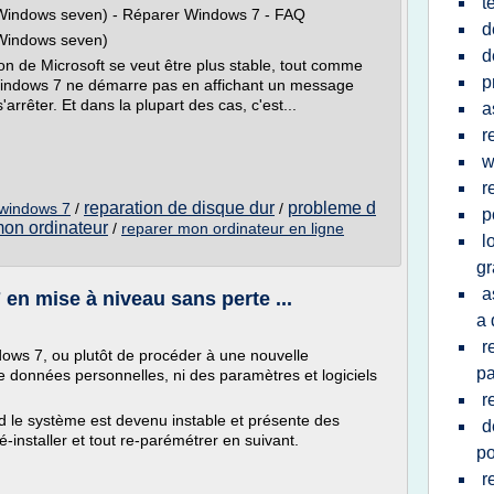
t
Windows seven) - Réparer Windows 7 - FAQ
d
Windows seven)
d
on de Microsoft se veut être plus stable, tout comme
p
 Windows 7 ne démarre pas en affichant un message
rrêter. Et dans la plupart des cas, c'est...
a
r
w
r
reparation de disque dur
probleme d
 windows 7
/
/
p
mon ordinateur
/
reparer mon ordinateur en ligne
l
gr
a
 en mise à niveau sans perte ...
a 
r
dows 7, ou plutôt de procéder à une nouvelle
pa
e données personnelles, ni des paramètres et logiciels
r
 le système est devenu instable et présente des
d
-installer et tout re-parémétrer en suivant.
po
r