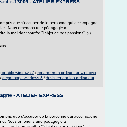
seille-13009 - ATELIER EXPRESS
 compris que s'occuper de la personne qui accompagne
elui-ci. Nous amenons une pédagogie à
 la mal dont souffre "l'objet de ses passions". ;-)
lus...
 portable windows 7
/
reparer mon ordinateur windows
/
depannage windows 8
/
devis reparation ordinateur
bagne - ATELIER EXPRESS
compris que s'occuper de la personne qui accompagne
elui-ci. Nous amenons une pédagogie à
la mal dont souffre "l'objet de ses passions". ;-)