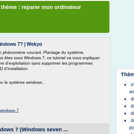
e thème : reparer mon ordinateur
Windows 7? | Wekyo
 phénomène courant. Plantage du système,
ous êtes sous Windows 7, ce tutoriel va vous expliquer
me d'exploitation sans supprimer les programmes
 d'installation.
Thèm
c le système windows...
i
w
d
d
 windows 7
d
d
po
dows 7 (Windows seven ...