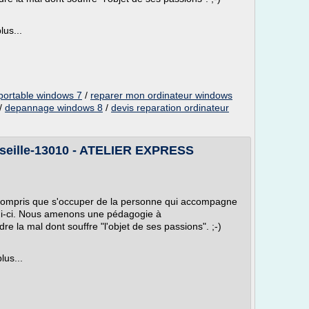
lus...
 portable windows 7
/
reparer mon ordinateur windows
/
depannage windows 8
/
devis reparation ordinateur
seille-13010 - ATELIER EXPRESS
 compris que s'occuper de la personne qui accompagne
elui-ci. Nous amenons une pédagogie à
 la mal dont souffre "l'objet de ses passions". ;-)
lus...