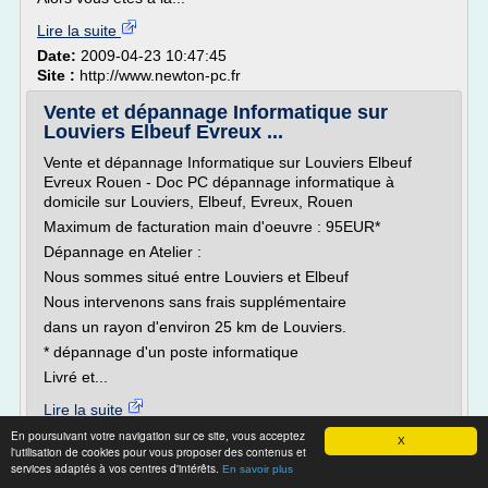
Lire la suite
Date:
2009-04-23 10:47:45
Site :
http://www.newton-pc.fr
Vente et dépannage Informatique sur
Louviers Elbeuf Evreux ...
Vente et dépannage Informatique sur Louviers Elbeuf
Evreux Rouen - Doc PC dépannage informatique à
domicile sur Louviers, Elbeuf, Evreux, Rouen
Maximum de facturation main d'oeuvre : 95EUR*
Dépannage en Atelier :
Nous sommes situé entre Louviers et Elbeuf
Nous intervenons sans frais supplémentaire
dans un rayon d'environ 25 km de Louviers.
* dépannage d'un poste informatique
Livré et...
Lire la suite
En poursuivant votre navigation sur ce site, vous acceptez
X
l'utilisation de cookies pour vous proposer des contenus et
Site :
docpc76.com
services adaptés à vos centres d'intérêts.
En savoir plus