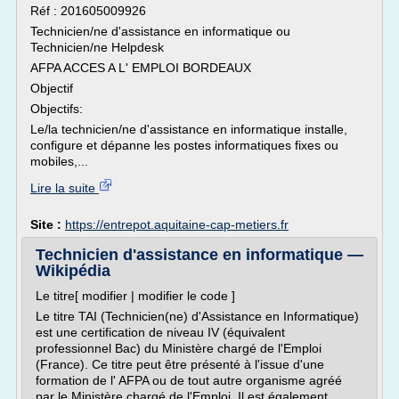
Réf : 201605009926
Technicien/ne d'assistance en informatique ou
Technicien/ne Helpdesk
AFPA ACCES A L' EMPLOI BORDEAUX
Objectif
Objectifs:
Le/la technicien/ne d'assistance en informatique installe,
configure et dépanne les postes informatiques fixes ou
mobiles,...
Lire la suite
Site :
https://entrepot.aquitaine-cap-metiers.fr
Technicien d'assistance en informatique —
Wikipédia
Le titre[ modifier | modifier le code ]
Le titre TAI (Technicien(ne) d'Assistance en Informatique)
est une certification de niveau IV (équivalent
professionnel Bac) du Ministère chargé de l'Emploi
(France). Ce titre peut être présenté à l'issue d'une
formation de l' AFPA ou de tout autre organisme agréé
par le Ministère chargé de l'Emploi. Il est également