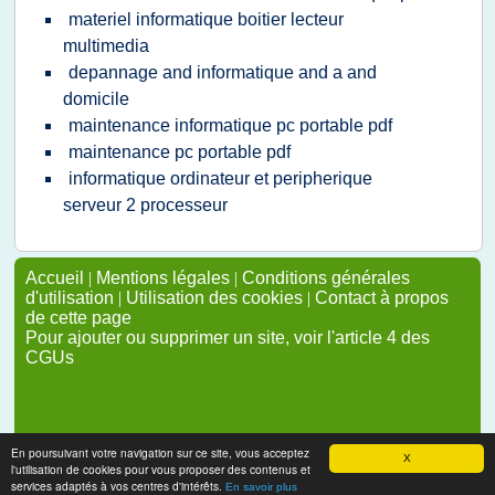
materiel informatique boitier lecteur
multimedia
depannage and informatique and a and
domicile
maintenance informatique pc portable pdf
maintenance pc portable pdf
informatique ordinateur et peripherique
serveur 2 processeur
Accueil
|
Mentions légales
|
Conditions générales
d'utilisation
|
Utilisation des cookies
|
Contact à propos
de cette page
Pour ajouter ou supprimer un site, voir l'article 4 des
CGUs
En poursuivant votre navigation sur ce site, vous acceptez
X
l'utilisation de cookies pour vous proposer des contenus et
services adaptés à vos centres d'intérêts.
En savoir plus