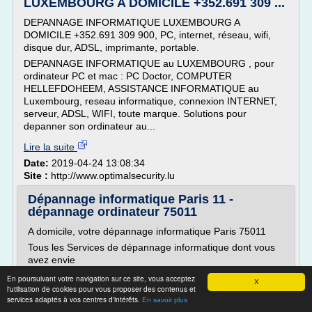
LUXEMBOURG A DOMICILE +352.691 309 ...
DEPANNAGE INFORMATIQUE LUXEMBOURG A
DOMICILE +352.691 309 900, PC, internet, réseau, wifi,
disque dur, ADSL, imprimante, portable.
DEPANNAGE INFORMATIQUE au LUXEMBOURG , pour
ordinateur PC et mac : PC Doctor, COMPUTER
HELLEFDOHEEM, ASSISTANCE INFORMATIQUE au
Luxembourg, reseau informatique, connexion INTERNET,
serveur, ADSL, WIFI, toute marque. Solutions pour
depanner son ordinateur au...
Lire la suite
Date:
2019-04-24 13:08:34
Site :
http://www.optimalsecurity.lu
Dépannage informatique Paris 11 -
dépannage ordinateur 75011
A domicile, votre dépannage informatique Paris 75011
Tous les Services de dépannage informatique dont vous
avez envie
Depannage informatique Paris 75011
En poursuivant votre navigation sur ce site, vous acceptez
X
l'utilisation de cookies pour vous proposer des contenus et
Notre agence parisienne vous propose le dépannage
services adaptés à vos centres d'intérêts.
En savoir plus
informatique Paris 11ème arrondissement 75011 chez