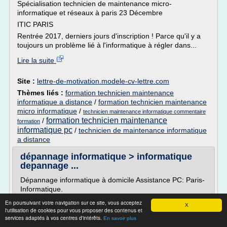
Spécialisation technicien de maintenance micro-
informatique et réseaux à paris 23 Décembre
ITIC PARIS
Rentrée 2017, derniers jours d'inscription ! Parce qu'il y a
toujours un problème lié à l'informatique à régler dans...
Lire la suite
Site :
lettre-de-motivation.modele-cv-lettre.com
Thèmes liés :
formation technicien maintenance
informatique a distance
/
formation technicien maintenance
micro informatique
/
technicien maintenance informatique commentaire
formation technicien maintenance
/
formation
informatique pc
/
technicien de maintenance informatique
a distance
dépannage informatique > informatique
depannage ...
Dépannage informatique à domicile Assistance PC: Paris-
Informatique.
Paris-Informatique: 01 83 92 41 68 dépannage
En poursuivant votre navigation sur ce site, vous acceptez
X
informatique à domicile assistance installation
l'utilisation de cookies pour vous proposer des contenus et
services adaptés à vos centres d'intérêts.
maintenance. Dépannage informatique Paris Réparation
En savoir plus