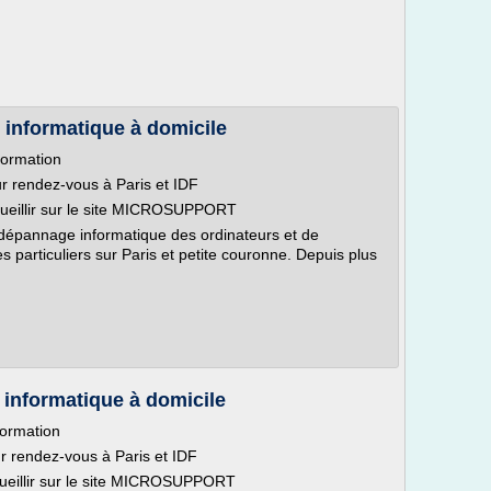
.
formatique à domicile
formation
sur rendez-vous à Paris et IDF
cueillir sur le site MICROSUPPORT
épannage informatique des ordinateurs et de
s particuliers sur Paris et petite couronne. Depuis plus
formatique à domicile
formation
sur rendez-vous à Paris et IDF
ueillir sur le site MICROSUPPORT