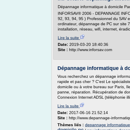
Dépannage informatique à domicile Par
INFORSAV® 2006 - DEPANNAGE INFORM
92, 93, 94, 95 ) Professionnel du SAV 
ordinateur, dépannage de PC sur site 7j
installation, réseau, wifi, internet, éra
Lire la suite
Date:
2019-03-20 18:40:36
Site :
http://www.inforsav.com
Dépannage informatique à domi
Vous recherchez un dépannage informati
rapide et pas cher ? C'est Le spéciali
domicile ou à votre bureau sur Paris, I
panne, réparation. Récupération de don
Connexion Internet ADSL (téléphonie illimi
Lire la suite
Date:
2017-06-16 21:52:14
Site :
http://www.depannage-informatiqu
Thèmes liés :
depannage informatique 