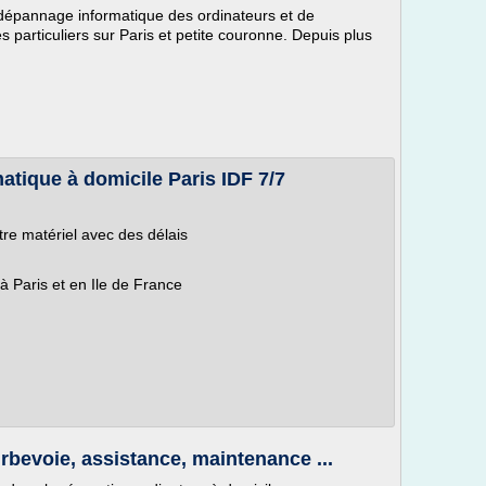
épannage informatique des ordinateurs et de
s particuliers sur Paris et petite couronne. Depuis plus
ique à domicile Paris IDF 7/7
re matériel avec des délais
à Paris et en Ile de France
bevoie, assistance, maintenance ...