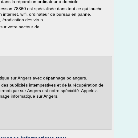
dans la réparation ordinateur à domicile.
tesson 78360 est spécialisée dans tout ce qui touche
 internet, wifi, ordinateur de bureau en panne,
, éradication des virus.
ur votre secteur de...
atique sur Angers avec dépannage pc angers.
 des publicités intempestives et de la récupération de
matique sur Angers est notre spécialité. Appelez-
nage informatique sur Angers.