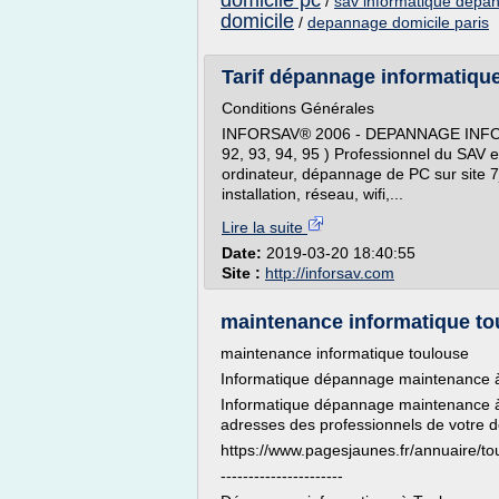
domicile pc
/
sav informatique depa
domicile
/
depannage domicile paris
Tarif dépannage informatique
Conditions Générales
INFORSAV® 2006 - DEPANNAGE INFORM
92, 93, 94, 95 ) Professionnel du SAV 
ordinateur, dépannage de PC sur site 7j
installation, réseau, wifi,...
Lire la suite
Date:
2019-03-20 18:40:55
Site :
http://inforsav.com
maintenance informatique to
maintenance informatique toulouse
Informatique dépannage maintenance 
Informatique dépannage maintenance à 
adresses des professionnels de votre d
https://www.pagesjaunes.fr/annuaire/
----------------------