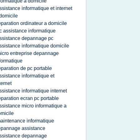
formatique a domicile
ssistance informatique et internet
domicile
eparation ordinateur a domicile
c assistance informatique
ssistance depannage pc
ssistance informatique domicile
icro entreprise depannage
formatique
eparation de pc portable
ssistance informatique et
ternet
ssistance informatique internet
eparation ecran pc portable
ssistance micro informatique a
micile
aintenance informatique
epannage assistance
ssistance depannage