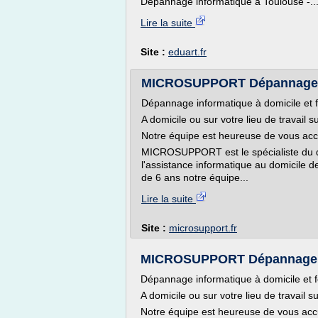
Dépannage informatique à Toulouse -..
Lire la suite
Site :
eduart.fr
MICROSUPPORT Dépannage in
Dépannage informatique à domicile et 
A domicile ou sur votre lieu de travail 
Notre équipe est heureuse de vous ac
MICROSUPPORT est le spécialiste du d
l'assistance informatique au domicile de
de 6 ans notre équipe...
Lire la suite
Site :
microsupport.fr
MICROSUPPORT Dépannage in
Dépannage informatique à domicile et 
A domicile ou sur votre lieu de travail 
Notre équipe est heureuse de vous acc