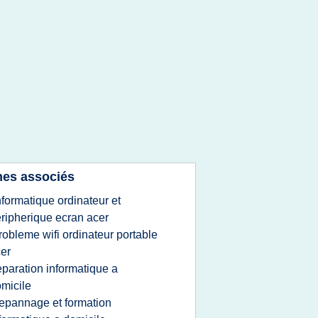
es associés
nformatique ordinateur et
ripherique ecran acer
robleme wifi ordinateur portable
er
eparation informatique a
micile
epannage et formation