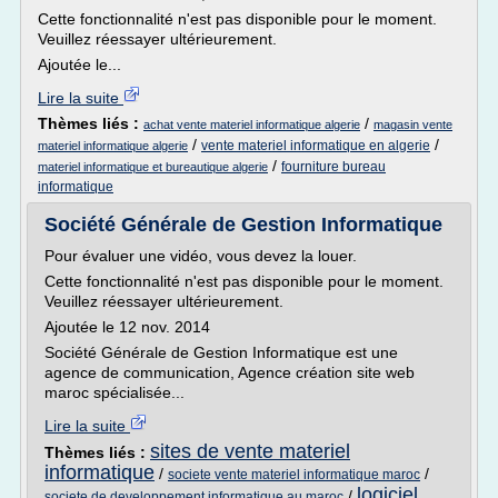
Cette fonctionnalité n'est pas disponible pour le moment.
Veuillez réessayer ultérieurement.
Ajoutée le...
Lire la suite
Thèmes liés :
/
achat vente materiel informatique algerie
magasin vente
/
/
vente materiel informatique en algerie
materiel informatique algerie
/
fourniture bureau
materiel informatique et bureautique algerie
informatique
Société Générale de Gestion Informatique
Pour évaluer une vidéo, vous devez la louer.
Cette fonctionnalité n'est pas disponible pour le moment.
Veuillez réessayer ultérieurement.
Ajoutée le 12 nov. 2014
Société Générale de Gestion Informatique est une
agence de communication, Agence création site web
maroc spécialisée...
Lire la suite
sites de vente materiel
Thèmes liés :
informatique
/
/
societe vente materiel informatique maroc
logiciel
/
societe de developpement informatique au maroc