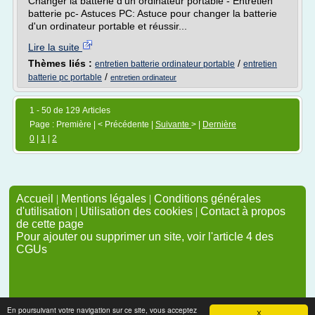
Changer la batterie d'un ordinateur portable - Entretien
batterie pc- Astuces PC: Astuce pour changer la batterie
d'un ordinateur portable et réussir...
Lire la suite
Thèmes liés :
/
entretien batterie ordinateur portable
entretien
/
batterie pc portable
entretien ordinateur
1 - 50 de 129 Articles
Page : Première | < Précédente |
Suivante
> |
Dernière
0
|
1
|
2
Accueil
|
Mentions légales
|
Conditions générales
d'utilisation
|
Utilisation des cookies
|
Contact à propos
de cette page
Pour ajouter ou supprimer un site, voir l'article 4 des
CGUs
En poursuivant votre navigation sur ce site, vous acceptez
X