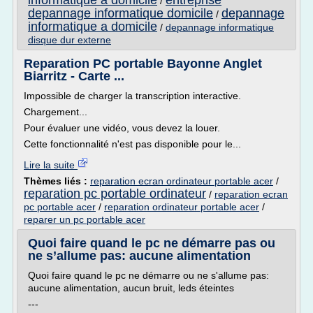
informatique a domicile
entreprise
/
depannage informatique domicile
depannage
/
informatique a domicile
/
depannage informatique
disque dur externe
Reparation PC portable Bayonne Anglet
Biarritz - Carte ...
Impossible de charger la transcription interactive.
Chargement...
Pour évaluer une vidéo, vous devez la louer.
Cette fonctionnalité n'est pas disponible pour le...
Lire la suite
Thèmes liés :
reparation ecran ordinateur portable acer
/
reparation pc portable ordinateur
/
reparation ecran
pc portable acer
/
reparation ordinateur portable acer
/
reparer un pc portable acer
Quoi faire quand le pc ne démarre pas ou
ne s’allume pas: aucune alimentation
Quoi faire quand le pc ne démarre ou ne s'allume pas:
aucune alimentation, aucun bruit, leds éteintes
---