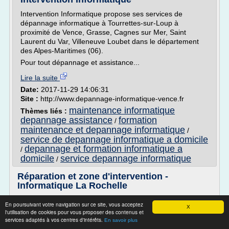
Intervention Informatique propose ses services de
dépannage informatique à Tourrettes-sur-Loup à
proximité de Vence, Grasse, Cagnes sur Mer, Saint
Laurent du Var, Villeneuve Loubet dans le département
des Alpes-Maritimes (06).
Pour tout dépannage et assistance...
Lire la suite
Date:
2017-11-29 14:06:31
Site :
http://www.depannage-informatique-vence.fr
maintenance informatique
Thèmes liés :
depannage assistance
formation
/
maintenance et depannage informatique
/
service de depannage informatique a domicile
depannage et formation informatique a
/
domicile
service depannage informatique
/
Réparation et zone d'intervention -
Informatique La Rochelle
Dépannage informatique à domicile : intervention à La
En poursuivant votre navigation sur ce site, vous acceptez
X
Rochelle
l'utilisation de cookies pour vous proposer des contenus et
services adaptés à vos centres d'intérêts.
Un problème informatique ?
En savoir plus