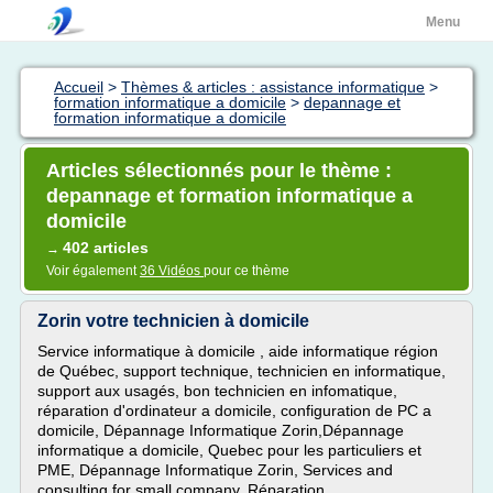
Menu
Accueil
>
Thèmes & articles : assistance informatique
>
formation informatique a domicile
>
depannage et
formation informatique a domicile
Articles sélectionnés pour le thème :
depannage et formation informatique a
domicile
402 articles
→
Voir également
36 Vidéos
pour ce thème
Zorin votre technicien à domicile
Service informatique à domicile , aide informatique région
de Québec, support technique, technicien en informatique,
support aux usagés, bon technicien en infomatique,
réparation d'ordinateur a domicile, configuration de PC a
domicile, Dépannage Informatique Zorin,Dépannage
informatique a domicile, Quebec pour les particuliers et
PME, Dépannage Informatique Zorin, Services and
consulting for small company, Réparation...