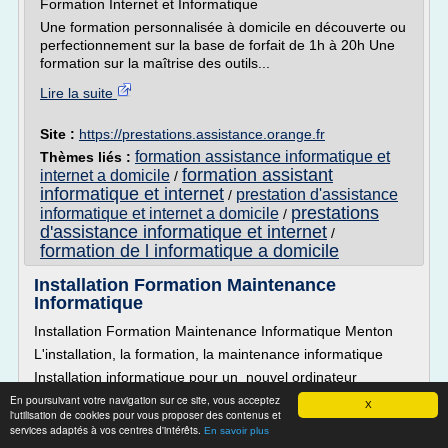
Formation Internet et Informatique
Une formation personnalisée à domicile en découverte ou
perfectionnement sur la base de forfait de 1h à 20h Une
formation sur la maîtrise des outils...
Lire la suite
Site :
https://prestations.assistance.orange.fr
formation assistance informatique et
Thèmes liés :
formation assistant
internet a domicile
/
informatique et internet
prestation d'assistance
/
prestations
informatique et internet a domicile
/
d'assistance informatique et internet
/
formation de l informatique a domicile
Installation Formation Maintenance
Informatique
Installation Formation Maintenance Informatique Menton
L'installation, la formation, la maintenance informatique
Installation informatique pour un nouvel ordinateur
de Bureau, ordinateur Portable PC & Mac.
En poursuivant votre navigation sur ce site, vous acceptez
X
l'utilisation de cookies pour vous proposer des contenus et
Assistance informatique pour une configuration de comptes
services adaptés à vos centres d'intérêts.
En savoir plus
mails.