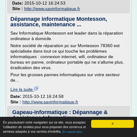
Date:
2015-10-12 16:24:53
Site :
http://www.savinformatique.fr
Dépannage informatique Montesson,
assistance, maintenance ...
Sav Informatique Montesson est leader dans la réparation
ordinateur à domicile.
Notre société de réparation pc sur Montesson 78360 est
spécialisée dans tout ce qui touche les problèmes
informatiques : connexion internet, wifi, ordinateur de
bureau en panne, ordinateur portable qui ne s'allume plus,
éradication des virus.
Pour les grosses pannes informatiques sur votre secteur
de...
Lire la suite
Date:
2015-10-12 16:24:58
Site :
http://www.savinformatique.fr
Gapeau-Informatique : Dépannage &
Assistance Informatique ...
En poursuivant votre navigation sur ce site, vous acceptez
X
Dépannage Informatique sur Toulon & sa région !
l'utilisation de cookies pour vous proposer des contenus et
services adaptés à vos centres d'intérêts.
En savoir plus
Assistance PC , Box ADSL : Nous réglons tous vos