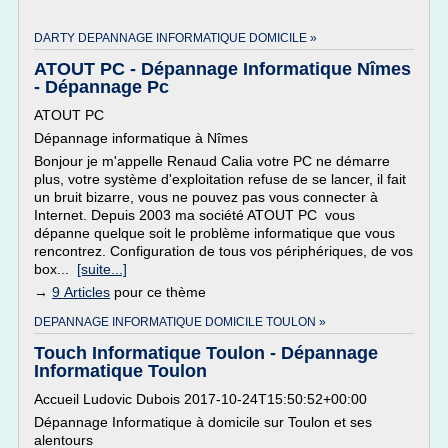
DARTY DEPANNAGE INFORMATIQUE DOMICILE »
ATOUT PC - Dépannage Informatique Nîmes
- Dépannage Pc
ATOUT PC
Dépannage informatique à Nîmes
Bonjour je m'appelle Renaud Calia votre PC ne démarre
plus, votre système d'exploitation refuse de se lancer, il fait
un bruit bizarre, vous ne pouvez pas vous connecter à
Internet. Depuis 2003 ma société ATOUT PC vous
dépanne quelque soit le problème informatique que vous
rencontrez. Configuration de tous vos périphériques, de vos
box...
[suite...]
→
9 Articles
pour ce thème
DEPANNAGE INFORMATIQUE DOMICILE TOULON »
Touch Informatique Toulon - Dépannage
Informatique Toulon
Accueil Ludovic Dubois 2017-10-24T15:50:52+00:00
Dépannage Informatique à domicile sur Toulon et ses
alentours