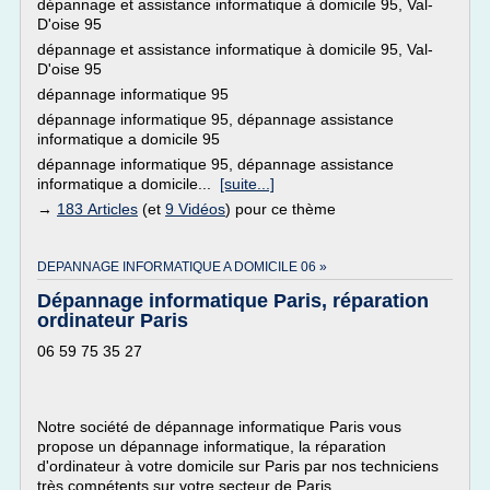
dépannage et assistance informatique à domicile 95, Val-
D'oise 95
dépannage et assistance informatique à domicile 95, Val-
D'oise 95
dépannage informatique 95
dépannage informatique 95, dépannage assistance
informatique a domicile 95
dépannage informatique 95, dépannage assistance
informatique a domicile...
[suite...]
→
183 Articles
(et
9 Vidéos
) pour ce thème
DEPANNAGE INFORMATIQUE A DOMICILE 06 »
Dépannage informatique Paris, réparation
ordinateur Paris
06 59 75 35 27
Notre société de dépannage informatique Paris vous
propose un dépannage informatique, la réparation
d'ordinateur à votre domicile sur Paris par nos techniciens
très compétents sur votre secteur de Paris.