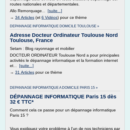
routes nationales et départementales.
Allo Remorquage...
[suite...]
→
34 Articles
(et
6 Vidéos
) pour ce thème
DEPANNAGE INFORMATIQUE DOMICILE TOULOUSE »
Adresse Docteur Ordinateur Toulouse Nord
Toulouse, France
Setam : Blog rayonnage et mobilier
DOCTEUR ORDINATEUR Toulouse Nord a pour principales
activités le dépannage informatique et la formation internet
et...
[suite...]
→
31 Articles
pour ce thème
DEPANNAGE INFORMATIQUE A DOMICILE PARIS 15 »
DÉPANNAGE INFORMATIQUE Paris 15 dès
32 € TTC*
Comment cela ce passe pour un dépannage informatique
Paris 15 ?
Vous expliquez votre problème à l'un de nos techniciens par