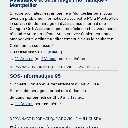
Assistance et dépannage informatique -
Montpellier
Si votre ordinateur est en panne à Montpellier ou si vous
avez un problème informatique avec votre PC à Montpellier,
le service de dépannage et d'assistance informatique
Clangen Ordi-Assistance peut se déplacer chez vous pour
résoudre votre problème. Vous pouvez également nous
amener votre ordinateur directement si vous le souhaitez.
Comment ça se passe ?
C'est très simple !...
[suite...]
→
11 Articles
(et
2 Vidéos
) pour ce thème
DEPANNAGE INFORMATIQUE A DOMICILE VAL D'OISE »
SOS-informatique 95
Sur Saint Gratien et le département du Val d'Oise
Pour le dépannage informatique à domicile
du Lundi au Samedi de 8h30 à...
[suite...]
→
11 Articles
pour ce thème
DEPANNAGE INFORMATIQUE A DOMICILE MULHOUSE »
Dépannage pc à domicile, formation