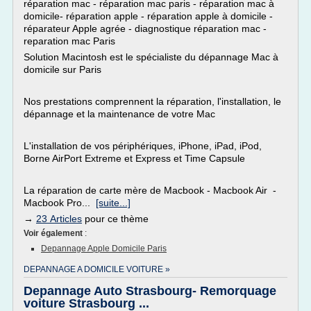
réparation mac - réparation mac paris - réparation mac à
domicile- réparation apple - réparation apple à domicile -
réparateur Apple agrée - diagnostique réparation mac -
reparation mac Paris
Solution Macintosh est le spécialiste du dépannage Mac à
domicile sur Paris
Nos prestations comprennent la réparation, l'installation, le
dépannage et la maintenance de votre Mac
L'installation de vos périphériques, iPhone, iPad, iPod,
Borne AirPort Extreme et Express et Time Capsule
La réparation de carte mère de Macbook - Macbook Air -
Macbook Pro...
[suite...]
→
23 Articles
pour ce thème
Voir également
:
Depannage Apple Domicile Paris
DEPANNAGE A DOMICILE VOITURE »
Depannage Auto Strasbourg- Remorquage
voiture Strasbourg ...