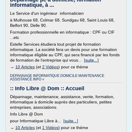
informatique, à ...
Le Service d'un ingénieur informaticien
à Mulhouse 68, Colmar 68, Sundgau 68, Saint Louis 68,
Belfort 90, Delle 90.
Formation professionnelle en informatique : CPF ou CIF
...etc
Estelle Services étudiera tout projet de formation
informatique. La société fera un devis pour une formation
informatique éligible au CPF, qui sera financé par les fonds
de formation de l'entreprise qui vous...
[suite...]
→
10 Articles
(et
2 Vidéos
) pour ce thème
DEPANNAGE INFORMATIQUE DOMICILE MAINTENANCE
ASSISTANCE INFO »
:: Info Libre @ Dom :: Accueil
Dépannage, maintenance, assistance, vente, formation,
informatique à domicile auprès des particuliers, petites
entreprises, associations.
Info Libre @ Dom
pour Informatique Libre à...
[suite...]
→
10 Articles
(et
1 Vidéos
) pour ce thème