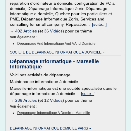
réparation d'ordinateur a domicile, configuration de PC a
domicile, Dépannage Informatique Zorin,Dépannage
informatique a domicile, Quebec pour les particuliers et
PME, Dépannage Informatique Zorin, Services and
consulting for small company, Réparation...
[suite...]
→
402 Articles
(et
36 Vidéos
) pour ce thème
Voir également
:
Depannage And Informatique And A And Domicile
SOCIETE DE DEPANNAGE INFORMATIQUE A DOMICILE »
Dépannage Informatique - Marseille
Informatique
Voici nos activités de dépannage:
Maintenance informatique à domicile.
Marseille-informatique est une société spécialisée dans le
dépannage informatique à domicile...
[suite...]
→
286 Articles
(et
12 Vidéos
) pour ce thème
Voir également
:
Depannage Informatique A Domicile Marseille
DEPANNAGE INFORMATIQUE DOMICILE PARIS »