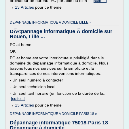
ordinateur de bureau, PC portable ou bien...
[suite...]
→
13 Articles
pour ce thème
DEPANNAGE INFORMATIQUE A DOMICILE LILLE »
DÃ©pannage informatique Ã domicile sur
Rouen, Lille ...
PC at home
OK
PC at home est votre interlocuteur privilégié dans le
domaine du dépannage informatique à domicile. Nous
basons tous nos services sur la simplicité et la
transparences de nos interventions informatiques.
- Un seul numéro à contacter
- Un seul technicien local
- Un seul tarif horaire (en fonction de la durée de la...
[suite...]
→
13 Articles
pour ce thème
DEPANNAGE INFORMATIQUE A DOMICILE PARIS 18 »
Dépannage informatique 75018-Paris 18
Dépannage à domicile ...