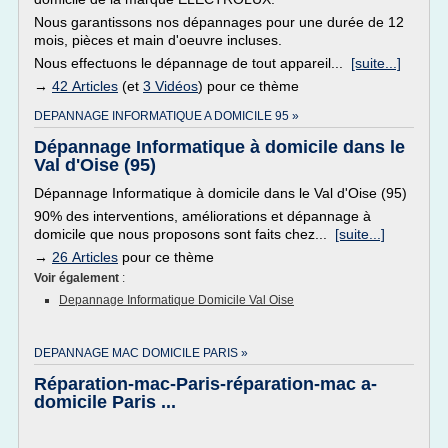
Nous garantissons nos dépannages pour une durée de 12
mois, pièces et main d'oeuvre incluses.
Nous effectuons le dépannage de tout appareil...
[suite...]
→
42 Articles
(et
3 Vidéos
) pour ce thème
DEPANNAGE INFORMATIQUE A DOMICILE 95 »
Dépannage Informatique à domicile dans le
Val d'Oise (95)
Dépannage Informatique à domicile dans le Val d'Oise (95)
90% des interventions, améliorations et dépannage à
domicile que nous proposons sont faits chez...
[suite...]
→
26 Articles
pour ce thème
Voir également
:
Depannage Informatique Domicile Val Oise
DEPANNAGE MAC DOMICILE PARIS »
Réparation-mac-Paris-réparation-mac a-
domicile Paris ...