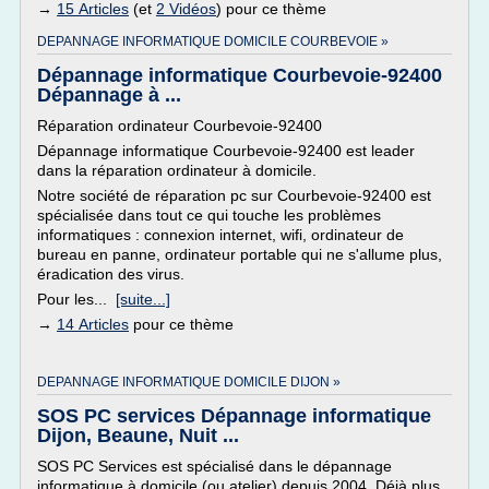
→
15 Articles
(et
2 Vidéos
) pour ce thème
DEPANNAGE INFORMATIQUE DOMICILE COURBEVOIE »
Dépannage informatique Courbevoie-92400
Dépannage à ...
Réparation ordinateur Courbevoie-92400
Dépannage informatique Courbevoie-92400 est leader
dans la réparation ordinateur à domicile.
Notre société de réparation pc sur Courbevoie-92400 est
spécialisée dans tout ce qui touche les problèmes
informatiques : connexion internet, wifi, ordinateur de
bureau en panne, ordinateur portable qui ne s'allume plus,
éradication des virus.
Pour les...
[suite...]
→
14 Articles
pour ce thème
DEPANNAGE INFORMATIQUE DOMICILE DIJON »
SOS PC services Dépannage informatique
Dijon, Beaune, Nuit ...
SOS PC Services est spécialisé dans le dépannage
informatique à domicile (ou atelier) depuis 2004. Déjà plus