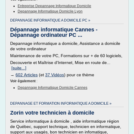
Entreprise Depannage Informatique Domicile
Depannage Informatique Domicile Lyon
DEPANNAGE INFORMATIQUE A DOMICILE PC »
Dépannage informatique Cannes -
Dépannage ordinateur PC ...
Depannage informatique a domicile, Assistance a domicile
de votre ordinateur
Maintenance de votre PC, Formations sur + de 60 logiciels,
Decouverte et Maîtrise d'Internet, Mise en route de...
[suite...]
→
602 Articles
(et
37 Vidéos
) pour ce thème
Voir également
:
Depannage Informatique Domicile Cannes
DEPANNAGE ET FORMATION INFORMATIQUE A DOMICILE »
Zorin votre technicien à domicile
Service informatique à domicile , aide informatique région
de Québec, support technique, technicien en informatique,
support aux usagés, bon technicien en infomatique,