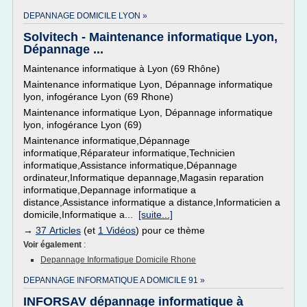
DEPANNAGE DOMICILE LYON »
Solvitech - Maintenance informatique Lyon,
Dépannage ...
Maintenance informatique à Lyon (69 Rhône)
Maintenance informatique Lyon, Dépannage informatique
lyon, infogérance Lyon (69 Rhone)
Maintenance informatique Lyon, Dépannage informatique
lyon, infogérance Lyon (69)
Maintenance informatique,Dépannage
informatique,Réparateur informatique,Technicien
informatique,Assistance informatique,Dépannage
ordinateur,Informatique depannage,Magasin reparation
informatique,Depannage informatique a
distance,Assistance informatique a distance,Informaticien a
domicile,Informatique a...
[suite...]
→
37 Articles
(et
1 Vidéos
) pour ce thème
Voir également
:
Depannage Informatique Domicile Rhone
DEPANNAGE INFORMATIQUE A DOMICILE 91 »
INFORSAV dépannage informatique à