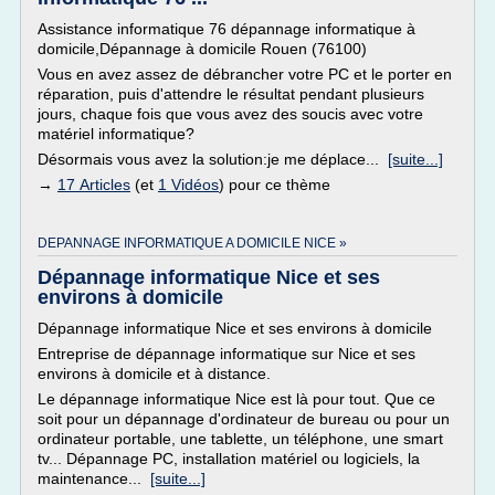
Assistance informatique 76 dépannage informatique à
domicile,Dépannage à domicile Rouen (76100)
Vous en avez assez de débrancher votre PC et le porter en
réparation, puis d'attendre le résultat pendant plusieurs
jours, chaque fois que vous avez des soucis avec votre
matériel informatique?
Désormais vous avez la solution:je me déplace...
[suite...]
→
17 Articles
(et
1 Vidéos
) pour ce thème
DEPANNAGE INFORMATIQUE A DOMICILE NICE »
Dépannage informatique Nice et ses
environs à domicile
Dépannage informatique Nice et ses environs à domicile
Entreprise de dépannage informatique sur Nice et ses
environs à domicile et à distance.
Le dépannage informatique Nice est là pour tout. Que ce
soit pour un dépannage d'ordinateur de bureau ou pour un
ordinateur portable, une tablette, un téléphone, une smart
tv... Dépannage PC, installation matériel ou logiciels, la
maintenance...
[suite...]