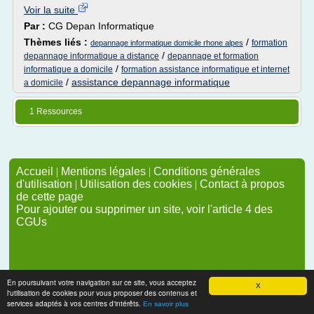
Voir la suite
Par :
CG Depan Informatique
Thèmes liés :
/
formation
depannage informatique domicile rhone alpes
/
depannage informatique a distance
depannage et formation
/
informatique a domicile
formation assistance informatique et internet
/
assistance depannage informatique
a domicile
1 Ressources
Accueil
|
Mentions légales
|
Conditions générales
d'utilisation
|
Utilisation des cookies
|
Contact à propos
de cette page
Pour ajouter ou supprimer un site, voir l'article 4 des
CGUs
En poursuivant votre navigation sur ce site, vous acceptez
X
l'utilisation de cookies pour vous proposer des contenus et
services adaptés à vos centres d'intérêts.
En savoir plus