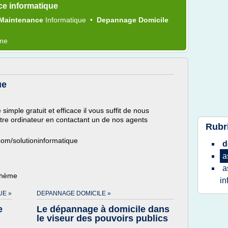
ce informatique
Maintenance
Informatique
•
Depannage Domicile
ème
ue
imple gratuit et efficace il vous suffit de nous
otre ordinateur en contactant un de nos agents
Rubr
.com/solutioninformatique
d
a
a
 thème
in
UE »
DEPANNAGE DOMICILE »
e
Le dépannage à domicile dans
le viseur des pouvoirs publics