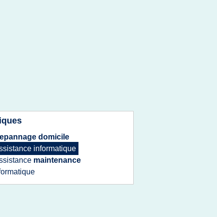
iques
epannage domicile
ssistance informatique
ssistance
maintenance
formatique