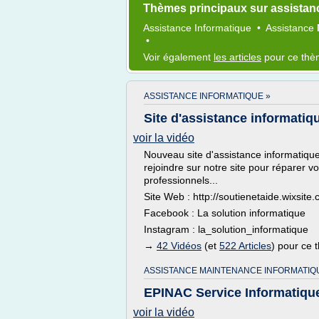
Thèmes principaux sur assistan
Assistance Informatique
•
Assistance
•
Voir également
les articles
pour ce th
ASSISTANCE INFORMATIQUE »
Site d'assistance informatiq
voir la vidéo
Nouveau site d'assistance informatique s
rejoindre sur notre site pour réparer v
professionnels...
Site Web : http://soutienetaide.wixsite
Facebook : La solution informatique
Instagram : la_solution_informatique
→
42 Vidéos
(et
522 Articles
) pour ce
ASSISTANCE MAINTENANCE INFORMATIQ
EPINAC Service Informatiqu
voir la vidéo