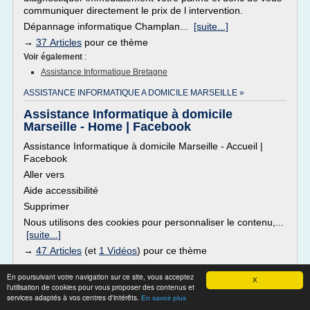
communiquer directement le prix de l intervention.
Dépannage informatique Champlan...
[suite...]
→
37 Articles
pour ce thème
Voir également
:
Assistance Informatique Bretagne
ASSISTANCE INFORMATIQUE A DOMICILE MARSEILLE »
Assistance Informatique à domicile
Marseille - Home | Facebook
Assistance Informatique à domicile Marseille - Accueil |
Facebook
Aller vers
Aide accessibilité
Supprimer
Nous utilisons des cookies pour personnaliser le contenu,...
[suite...]
→
47 Articles
(et
1 Vidéos
) pour ce thème
En poursuivant votre navigation sur ce site, vous acceptez
X
l'utilisation de cookies pour vous proposer des contenus et
AGREMENT ASSISTANCE INFORMATIQUE ET INTERNET A
DOMICILE »
services adaptés à vos centres d'intérêts.
En savoir plus