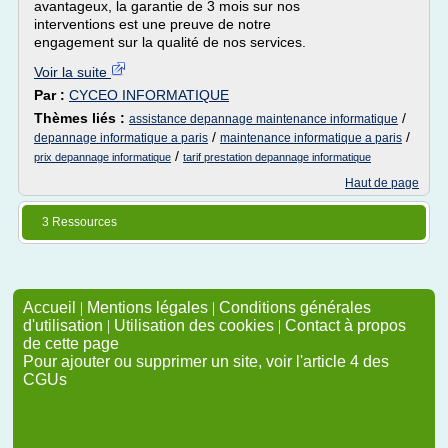
avantageux, la garantie de 3 mois sur nos
interventions est une preuve de notre
engagement sur la qualité de nos services.
Voir la suite
Par :
CYCEO INFORMATIQUE
Thèmes liés :
/
assistance depannage maintenance informatique
/
/
depannage informatique a paris
maintenance informatique a paris
/
prix depannage informatique
tarif prestation depannage informatique
Haut de page
3 Ressources
Accueil
|
Mentions légales
|
Conditions générales
d'utilisation
|
Utilisation des cookies
|
Contact à propos
de cette page
Pour ajouter ou supprimer un site, voir l'article 4 des
CGUs