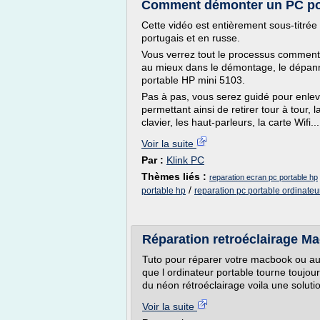
Comment démonter un PC por
Cette vidéo est entièrement sous-titrée
portugais et en russe.
Vous verrez tout le processus comment
au mieux dans le démontage, le dépanna
portable HP mini 5103.
Pas à pas, vous serez guidé pour enleve
permettant ainsi de retirer tour à tour, l
clavier, les haut-parleurs, la carte Wifi...
Voir la suite
Par :
Klink PC
Thèmes liés :
reparation ecran pc portable hp
/
portable hp
reparation pc portable ordinateu
Réparation retroéclairage M
Tuto pour réparer votre macbook ou aut
que l ordinateur portable tourne toujou
du néon rétroéclairage voila une solut
Voir la suite