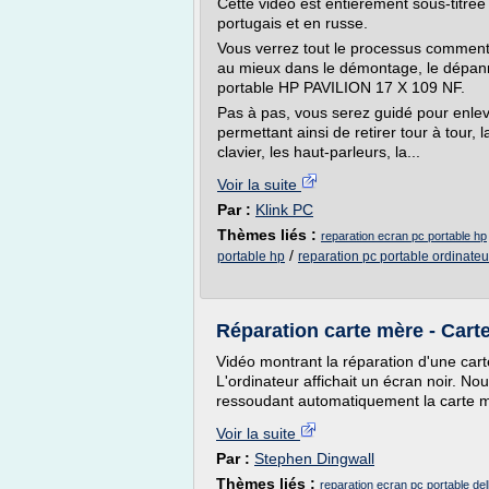
Cette vidéo est entièrement sous-titrée
portugais et en russe.
Vous verrez tout le processus comment
au mieux dans le démontage, le dépanna
portable HP PAVILION 17 X 109 NF.
Pas à pas, vous serez guidé pour enleve
permettant ainsi de retirer tour à tour, l
clavier, les haut-parleurs, la...
Voir la suite
Par :
Klink PC
Thèmes liés :
reparation ecran pc portable hp
/
portable hp
reparation pc portable ordinateu
Réparation carte mère - Cart
Vidéo montrant la réparation d'une cart
L'ordinateur affichait un écran noir. N
ressoudant automatiquement la carte m
Voir la suite
Par :
Stephen Dingwall
Thèmes liés :
reparation ecran pc portable del