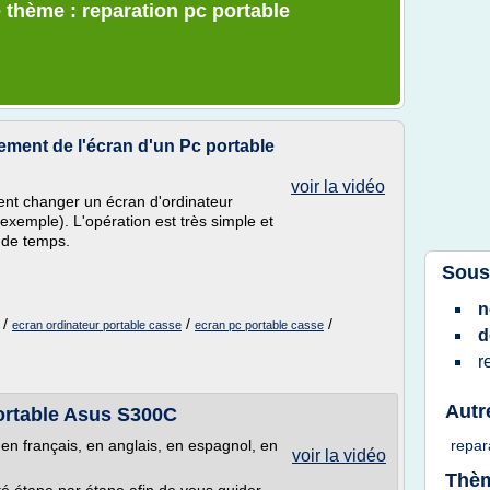
 thème : reparation pc portable
ment de l'écran d'un Pc portable
voir la vidéo
nt changer un écran d'ordinateur
exemple). L'opération est très simple et
u de temps.
Sous
n
/
/
/
ecran ordinateur portable casse
ecran pc portable casse
d
r
Autr
rtable Asus S300C
 en français, en anglais, en espagnol, en
repar
voir la vidéo
Thèm