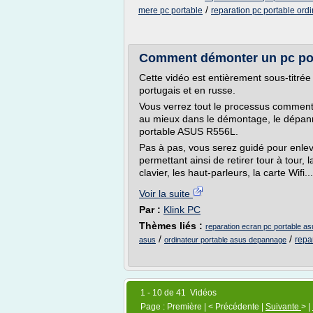
/
mere pc portable
reparation pc portable ord
Comment démonter un pc por
Cette vidéo est entièrement sous-titrée
portugais et en russe.
Vous verrez tout le processus comment
au mieux dans le démontage, le dépanna
portable ASUS R556L.
Pas à pas, vous serez guidé pour enleve
permettant ainsi de retirer tour à tour, l
clavier, les haut-parleurs, la carte Wifi...
Voir la suite
Par :
Klink PC
Thèmes liés :
reparation ecran pc portable a
/
/
repa
asus
ordinateur portable asus depannage
1 - 10 de 41 Vidéos
Page : Première | < Précédente |
Suivante
> |