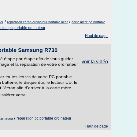
/
/
cer
reparation ecran ordinateur portable acer
carte mere pc portable
ation pc portable ordinateur
Haut de page
rtable Samsung R730
é étape par étape afin de vous guider
voir la vidéo
ge et la réparation de votre ordinateur
r toutes les vis de votre PC portable
a batterie, le disque dur, le lecteur CD, le
t l'écran afin d'arriver à la carte mère.
siérer votre...
/
reparation pc portable ordinateur
 samsung
Haut de page