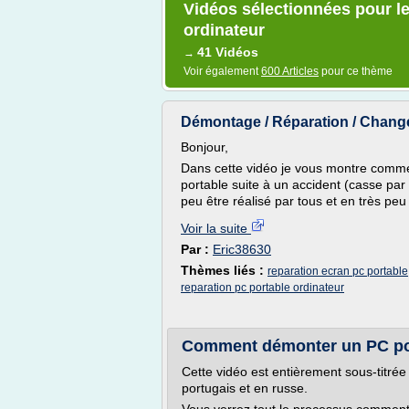
Vidéos sélectionnées pour le
ordinateur
41 Vidéos
→
Voir également
600 Articles
pour ce thème
Démontage / Réparation / Change
Bonjour,
Dans cette vidéo je vous montre comme
portable suite à un accident (casse par 
peu être réalisé par tous et en très pe
Voir la suite
Par :
Eric38630
Thèmes liés :
reparation ecran pc portable
reparation pc portable ordinateur
Comment démonter un PC po
Cette vidéo est entièrement sous-titrée
portugais et en russe.