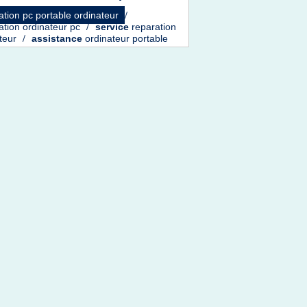
ation pc portable ordinateur
/
ation ordinateur pc
/
service
reparation
ateur
/
assistance
ordinateur portable