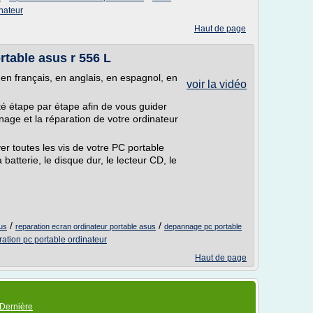
inateur
Haut de page
table asus r 556 L
 en français, en anglais, en espagnol, en
voir la vidéo
é étape par étape afin de vous guider
ge et la réparation de votre ordinateur
r toutes les vis de votre PC portable
a batterie, le disque dur, le lecteur CD, le
/
/
sus
reparation ecran ordinateur portable asus
depannage pc portable
ration pc portable ordinateur
Haut de page
Dernière