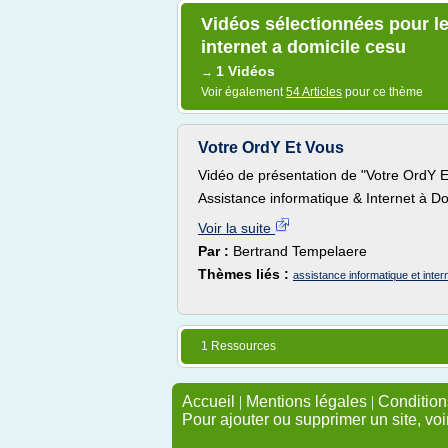
Vidéos sélectionnées pour le
internet a domicile cesu
1 Vidéos
→
Voir également
54 Articles
pour ce thème
Votre OrdY Et Vous
Vidéo de présentation de "Votre OrdY E
Assistance informatique & Internet à D
Voir la suite
Par :
Bertrand Tempelaere
Thèmes liés :
assistance informatique et inter
1 Ressources
Accueil
|
Mentions légales
|
Conditions
Pour ajouter ou supprimer un site, voi