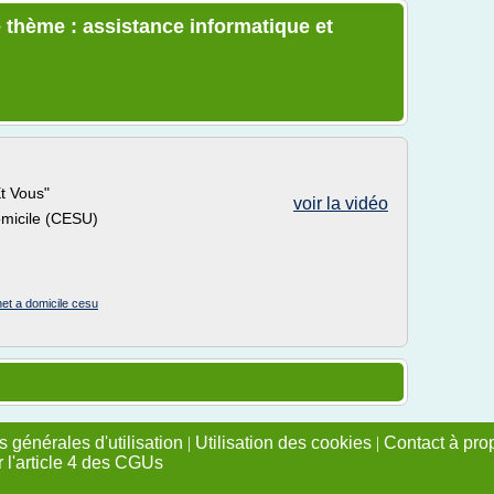
 thème : assistance informatique et
t Vous"
voir la vidéo
omicile (CESU)
net a domicile cesu
 générales d'utilisation
|
Utilisation des cookies
|
Contact à pro
r l'article 4 des CGUs