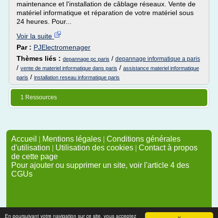
maintenance et l'installation de câblage réseaux. Vente de
matériel informatique et réparation de votre matériel sous
24 heures. Pour...
Voir la suite
Par :
PJElectromenager
Thèmes liés :
/
depannage informatique a paris
depannage pc paris
/
/
vente de materiel informatique dans paris
assistance materiel informatique
/
paris
installation reseau informatique paris
1 Ressources
Accueil
|
Mentions légales
|
Conditions générales
d'utilisation
|
Utilisation des cookies
|
Contact à propos
de cette page
Pour ajouter ou supprimer un site, voir l'article 4 des
CGUs
En poursuivant votre navigation sur ce site, vous acceptez