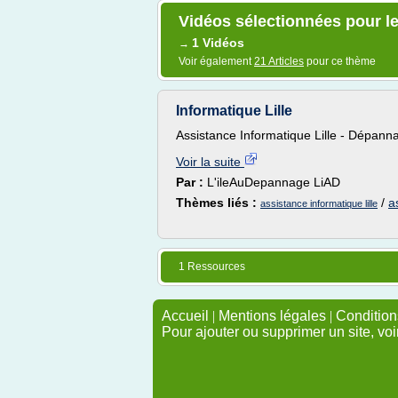
Vidéos sélectionnées pour le
1 Vidéos
→
Voir également
21 Articles
pour ce thème
Informatique Lille
Assistance Informatique Lille - Dépanna
Voir la suite
Par :
L'ileAuDepannage LiAD
Thèmes liés :
/
a
assistance informatique lille
1 Ressources
Accueil
|
Mentions légales
|
Conditions
Pour ajouter ou supprimer un site, voi