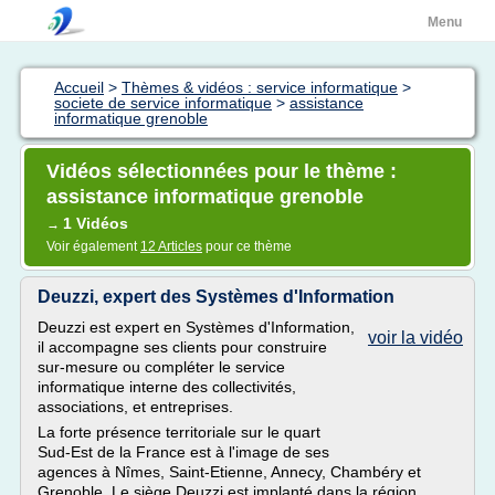
Menu
Accueil
>
Thèmes & vidéos : service informatique
>
societe de service informatique
>
assistance
informatique grenoble
Vidéos sélectionnées pour le thème :
assistance informatique grenoble
1 Vidéos
→
Voir également
12 Articles
pour ce thème
Deuzzi, expert des Systèmes d'Information
Deuzzi est expert en Systèmes d'Information,
voir la vidéo
il accompagne ses clients pour construire
sur-mesure ou compléter le service
informatique interne des collectivités,
associations, et entreprises.
La forte présence territoriale sur le quart
Sud-Est de la France est à l'image de ses
agences à Nîmes, Saint-Etienne, Annecy, Chambéry et
Grenoble. Le siège Deuzzi est implanté dans la région