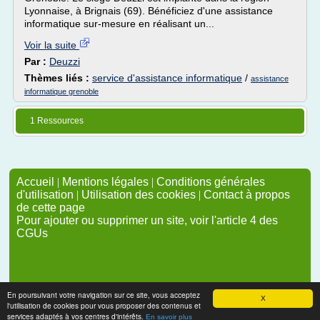
Lyonnaise, à Brignais (69). Bénéficiez d'une assistance
informatique sur-mesure en réalisant un...
Voir la suite
Par :
Deuzzi
Thèmes liés :
service d'assistance informatique
/
assistance
informatique grenoble
1 Ressources
Accueil
|
Mentions légales
|
Conditions générales
d'utilisation
|
Utilisation des cookies
|
Contact à propos
de cette page
Pour ajouter ou supprimer un site, voir l'article 4 des
CGUs
En poursuivant votre navigation sur ce site, vous acceptez
X
l'utilisation de cookies pour vous proposer des contenus et
services adaptés à vos centres d'intérêts.
En savoir plus