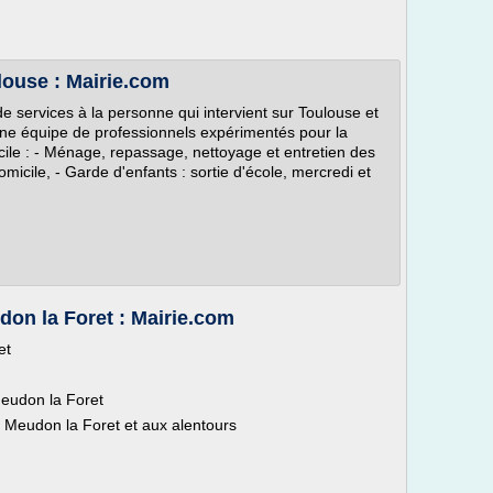
louse : Mairie.com
ervices à la personne qui intervient sur Toulouse et
une équipe de professionnels expérimentés pour la
cile : - Ménage, repassage, nettoyage et entretien des
domicile, - Garde d'enfants : sortie d'école, mercredi et
on la Foret : Mairie.com
et
Meudon la Foret
r Meudon la Foret et aux alentours