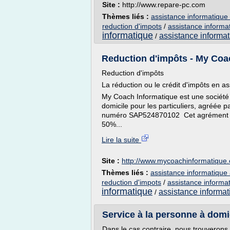
Site :
http://www.repare-pc.com
Thèmes liés :
assistance informatique 
reduction d'impots
/
assistance informa
informatique
assistance informat
/
Reduction d'impôts - My Coa
Reduction d'impôts
La réduction ou le crédit d'impôts en a
My Coach Informatique est une société 
domicile pour les particuliers, agréée p
numéro SAP524870102 Cet agrément vo
50%...
Lire la suite
Site :
http://www.mycoachinformatique
Thèmes liés :
assistance informatique 
reduction d'impots
/
assistance informa
informatique
assistance informat
/
Service à la personne à domic
Dans le cas contraire, nous trouverons 