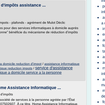
in
d'impôts assistance ...
p
in
a
impots - plafonds - agrément de Mulot Déclic
a 
es pour des services informatiques à domicile auprès
i
sonne" bénéficie du mécanisme de réduction d'impôts
e
a
f
t
a
a
a domicile reduction d'impot
/
assistance informatique
service d'assistance
m
tique reduction impots
/
ique a domicile service a la personne
in
a
ma
Home Assistance Informatique ...
m
t d'impôts
d
ociété de services à la personne agréée par l'État
f
07502607. À ce titre, Home Assistance Informatique,