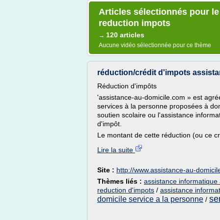
Articles sélectionnés pour l
reduction impots
120 articles
→
Aucune vidéo sélectionnée pour ce thème
réduction/crédit d'impots assista
Réduction d'impôts
'assistance-au-domicile.com » est agréé
services à la personne proposées à domi
soutien scolaire ou l'assistance informat
d'impôt.
Le montant de cette réduction (ou ce cré
Lire la suite
Site :
http://www.assistance-au-domici
Thèmes liés :
assistance informatique 
reduction d'impots
/
assistance informa
se
domicile service a la personne
/