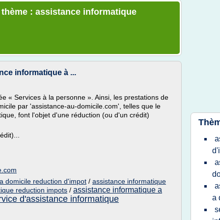
e thème : assistance informatique
nce informatique à ...
e « Services à la personne ». Ainsi, les prestations de
cile par 'assistance-au-domicile.com', telles que le
ique, font l'objet d'une réduction (ou d'un crédit)
Thèm
dit)...
a
d'
a
le.com
do
a domicile reduction d'impot
/
assistance informatique
a
assistance informatique a
tique reduction impots
/
a 
rvice d'assistance informatique
s