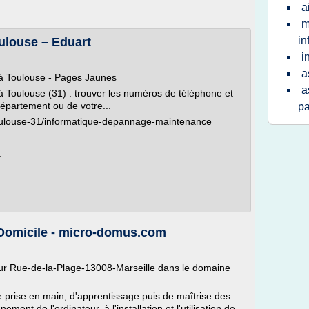
a
m
in
ulouse – Eduart
i
a
à Toulouse - Pages Jaunes
a
Toulouse (31) : trouver les numéros de téléphone et
épartement ou de votre...
pa
toulouse-31/informatique-depannage-maintenance
.
 Domicile - micro-domus.com
sur Rue-de-la-Plage-13008-Marseille dans le domaine
e prise en main, d'apprentissage puis de maîtrise des
ment de l'ordinateur, à l'installation et l'utilisation de