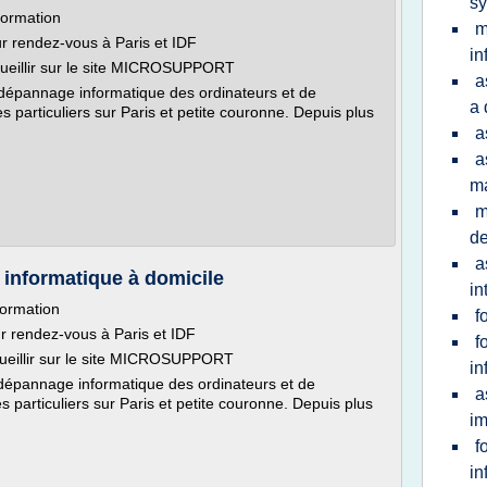
s
formation
m
sur rendez-vous à Paris et IDF
in
cueillir sur le site MICROSUPPORT
a
épannage informatique des ordinateurs et de
a 
s particuliers sur Paris et petite couronne. Depuis plus
a
a
ma
m
d
a
formatique à domicile
in
formation
f
sur rendez-vous à Paris et IDF
f
ueillir sur le site MICROSUPPORT
in
épannage informatique des ordinateurs et de
a
s particuliers sur Paris et petite couronne. Depuis plus
im
f
in