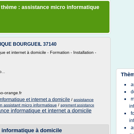
e thème : assistance micro informatique
IQUE BOURGUEIL 37140
 et internet à domicile - Formation - Installation -
...
Thèm
a
d
so-orange.fr
m
nformatique et internet a domicile
/
assistance
n assistant micro informatique
/
agrement assistance
in
ance informatique et internet a domicile
f
in
a
formatique à domicile