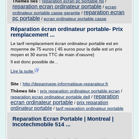
Thèmes liés :
reparation ecran pc portable hp
/
reparation ecran ordinateur portable
/
ecran
reparation ecran
ordinateur portable casse garantie
/
pc portable
/
ecran ordinateur portable casse
Réparation écran ordinateur portable- Prix
remplacement ...
Le tarif remplacement écran ordinateur portable est en
moyenne de 75 euros ( 45 euros pour la dalle est un prix
moyen et 30 euros TTC de main d'oeuvre)
Il est donc possible de...
Lire la suite
Site :
http://depannage-informatique-reparateur.fr
Thèmes liés :
prix reparation ordinateur portable ecran
/
reparation
reparation ecran ordinateur portable dell
/
ecran ordinateur portable
prix reparation
/
ordinateur portable
/
tarif reparation ordinateur portable
Reparation Ecran Portable | Montreal |
Incotechmobile 514 ...