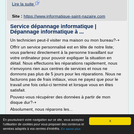
Lire la suite
Site :
https://www.informatique-saint-nazaire.com
Service dépannage informatique |
Dépannage informatique à ...
Un technicien peut-il visiter ma maison ou mon bureau?-+
Offrir un service personnalisé est en tête de notre liste;
vous parlerez directement à la personne travaillant sur
votre ordinateur pour pouvoir expliquer la situation en
détail. Nous effectuons les réparations rapidement, nous
n'envoyons rien aux centres de services et nous ne
donnons pas plus de 5 jours pour les réparations. Nous ne
facturons pas de frais initiaux, vous ne payez que pour le
travail une fois celui-ci terminé et lorsque vous en êtes
satisfait.
Pouvez-vous récupérer des données à partir de mon
disque dur?-+
Absolument, nous réparons les...
Lire la suite
En poursuivant votre navigation sur ce site, vous acceptez
X
l'utilisation de cookies pour vous proposer des contenus et
services adaptés à vos centres d'intérêts.
En savoir plus
Site :
https://itguide.fr