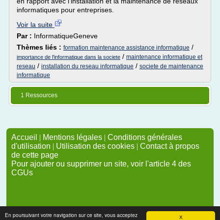
en rapport avec l'installation et la maintenance de réseaux
informatiques pour entreprises.
Voir la suite
Par :
InformatiqueGeneve
Thèmes liés :
/
formation maintenance assistance informatique
/
maintenance informatique et
importance de l'informatique dans la societe
/
/
reseau
installation du reseau informatique
societe de maintenance
informatique
1 Ressources
Accueil
|
Mentions légales
|
Conditions générales
d'utilisation
|
Utilisation des cookies
|
Contact à propos
de cette page
Pour ajouter ou supprimer un site, voir l'article 4 des
CGUs
En poursuivant votre navigation sur ce site, vous acceptez
X