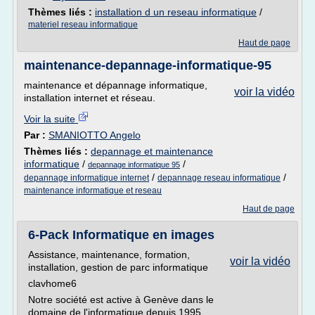
Thèmes liés :
installation d un reseau informatique
/
materiel reseau informatique
Haut de page
maintenance-depannage-informatique-95
maintenance et dépannage informatique,
voir la vidéo
installation internet et réseau.
Voir la suite
Par :
SMANIOTTO Angelo
Thèmes liés :
depannage et maintenance
informatique
/
/
depannage informatique 95
/
/
depannage informatique internet
depannage reseau informatique
maintenance informatique et reseau
Haut de page
6-Pack Informatique en images
Assistance, maintenance, formation,
voir la vidéo
installation, gestion de parc informatique
clavhome6
Notre société est active à Genève dans le
domaine de l'informatique depuis 1995.