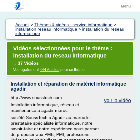
Menu
Accueil
>
Thèmes & vidéos : service informatique
>
installation reseau informatique
>
installation du reseau
informatique
Vidéos sélectionnées pour le thème :
installation du reseau informatique
37 Vidéos
→
Voir également
444 Articles
pour ce thème
Installation et réparation de matériel informatique
agadir
http://www.sousstech.com
voir la vidéo
Installation informatique, réseau et
maintenance à agadir maroc
société SoussTech à Agadir au maroc le
prestataire spécialiste informatique, notre
savoir-faire et notre expérience nous permet
de proposer aux PME, PMI, professions