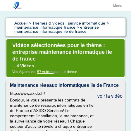
Menu
Accueil
>
Thèmes & vidéos : service informatique
>
maintenance informatique france
>
entreprise
maintenance informatique ile de france
Vidéos sélectionnées pour le thème :
entreprise maintenance informatique ile
de france
4 Vidéos
→
Voir également
57 Articles
pour ce thème
Maintenance réseaux informatiques Ile de France
http://www.axido.fr/
voir la vidéo
Bonjour, je vous présente les contrats de
maintenance de réseaux informatiques en Ile
de France d'AXIDO Services! Ils
comprennent l'installation, la maintenance, et
la surveillance de votre réseau ! Chaque
secteur d'activité révèle à chaque entreprise