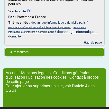
pour les...
Voir la suite
Par :
Proximedia France
Thèmes liés :
/
depannage informatique a domicile paris
/
assistance informatique a domicile auto entrepreneur
assistance
/
depannage informatique a
informatique et internet a domicile paris
domicile
Haut de page
3 Ressources
Accueil
|
Mentions légales
|
Conditions générales
d'utilisation
|
Utilisation des cookies
|
Contact à propos
de cette page
Pour ajouter ou supprimer un site, voir l'article 4 des
CGUs