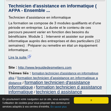
Technicien d'assistance en informatique (
AFPA - Ensemble ...
Technicien d'assistance en informatique
La formation se compose de 3 modules qualifiants et d'une
période en entreprise. La durée et le contenu de ces
parcours peuvent varier en fonction des besoins du
bénéficiaire. Module 1 : Intervenir et assister sur poste
informatique auprès des entreprises et des particuliers (12
semaines) : Préparer ou remettre en état un équipement
informatique....
Lire la suite
Site :
http://www.leguidedesmetiers.com
Thèmes liés :
formation technicien d'assistance en informatique
/
formation technicien d'assistance en informatique a
afpa
formation technicien d'assistance
distance
/
informatique
formation technicien d assistance
/
informatique
technicien d assistance
/
informatique
En poursuivant votre navigation sur ce site, vous acceptez
X
l'utilisation de cookies pour vous proposer des contenus et
Assistance informatique Meudon la Foret :
services adaptés à vos centres d'intérêts.
En savoir plus
Mairie.com