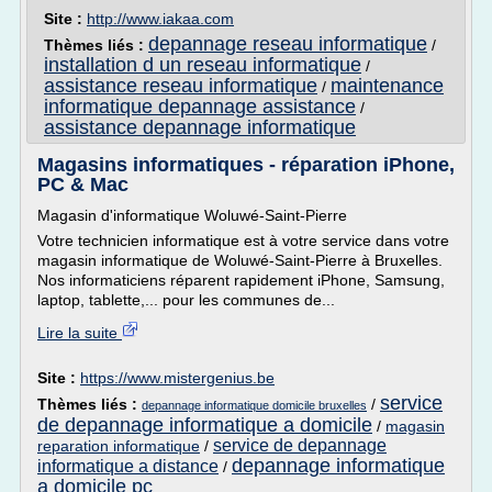
Site :
http://www.iakaa.com
depannage reseau informatique
Thèmes liés :
/
installation d un reseau informatique
/
assistance reseau informatique
maintenance
/
informatique depannage assistance
/
assistance depannage informatique
Magasins informatiques - réparation iPhone,
PC & Mac
Magasin d'informatique Woluwé-Saint-Pierre
Votre technicien informatique est à votre service dans votre
magasin informatique de Woluwé-Saint-Pierre à Bruxelles.
Nos informaticiens réparent rapidement iPhone, Samsung,
laptop, tablette,... pour les communes de...
Lire la suite
Site :
https://www.mistergenius.be
service
Thèmes liés :
/
depannage informatique domicile bruxelles
de depannage informatique a domicile
/
magasin
service de depannage
reparation informatique
/
depannage informatique
informatique a distance
/
a domicile pc