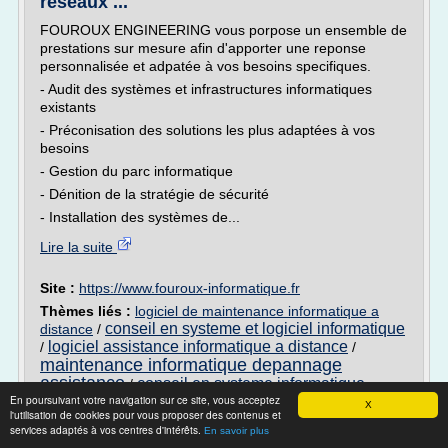
réseaux ...
FOUROUX ENGINEERING vous porpose un ensemble de
prestations sur mesure afin d'apporter une reponse
personnalisée et adpatée à vos besoins specifiques.
- Audit des systèmes et infrastructures informatiques
existants
- Préconisation des solutions les plus adaptées à vos
besoins
- Gestion du parc informatique
- Dénition de la stratégie de sécurité
- Installation des systèmes de...
Lire la suite
Site :
https://www.fouroux-informatique.fr
Thèmes liés :
logiciel de maintenance informatique a
conseil en systeme et logiciel informatique
distance
/
logiciel assistance informatique a distance
/
/
maintenance informatique depannage
assistance
conseil en systeme informatique
/
En poursuivant votre navigation sur ce site, vous acceptez
X
l'utilisation de cookies pour vous proposer des contenus et
Dépannage réseau informatique - Iakaa -
services adaptés à vos centres d'intérêts.
En savoir plus
Dépannage ...