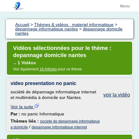
Menu
Accueil
>
Thèmes & vidéos : materiel informatique
>
depannage informatique nantes
>
depannage domicile
nantes
Vidéos sélectionnées pour le thème :
depannage domicile nantes
1 Vidéos
→
Voir également
16 Articles
pour ce thème
video presentation no panic
société de dépannage informatique internet
voir la vidéo
et multimédia à domicile sur Nantes.
Voir la suite
Par :
no panic Informatique
Thèmes liés :
societe de depannage informatique
/
a domicile
depannage informatique internet