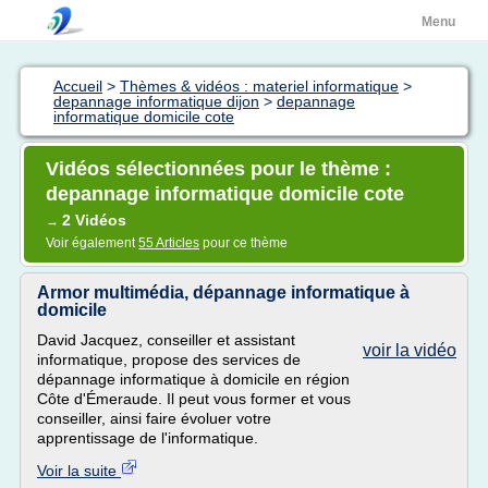
Menu
Accueil
>
Thèmes & vidéos : materiel informatique
>
depannage informatique dijon
>
depannage
informatique domicile cote
Vidéos sélectionnées pour le thème :
depannage informatique domicile cote
2 Vidéos
→
Voir également
55 Articles
pour ce thème
Armor multimédia, dépannage informatique à
domicile
David Jacquez, conseiller et assistant
voir la vidéo
informatique, propose des services de
dépannage informatique à domicile en région
Côte d'Émeraude. Il peut vous former et vous
conseiller, ainsi faire évoluer votre
apprentissage de l'informatique.
Voir la suite