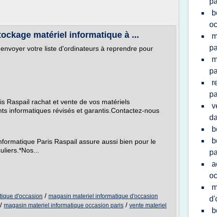
pa
b
oc
ockage matériel informatique à ...
m
pa
envoyer votre liste d'ordinateurs à reprendre pour
m
pa
r
pa
s Raspail rachat et vente de vos matériels
v
ts informatiques révisés et garantis.Contactez-nous
da
b
b
formatique Paris Raspail assure aussi bien pour le
liers.*Nos...
pa
a
oc
m
/
tique d'occasion
magasin materiel informatique d'occasion
d'
/
/
magasin materiel informatique occasion paris
vente materiel
b