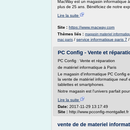
MacWay est un magasin informatique à P
plus de 25 ans. Bénéficiez de notre expe
Lire la suite
Site :
https://www.macway.com
Thèmes liés :
magasin materiel informatiq
/
service informatique paris 7
mac paris
PC Config - Vente et réparati
PC Config : Vente et réparation
de matériel informatique à Paris
Le magasin d'informatique PC Config est
la vente de matériel informatique neuf e
tablettes et smartphones.
Notre magasin est l'univers parfait pour.
Lire la suite
Date:
2017-11-29 13:17:49
Site :
http://www.pcconfig-montgallet.fr
vente de de materiel informa