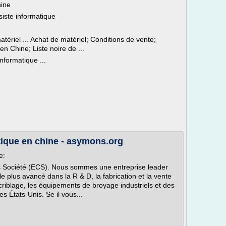
hine
siste informatique
tériel ... Achat de matériel; Conditions de vente;
en Chine; Liste noire de ...
nformatique ...
tique en chine - asymons.org
e:
 Société (ECS). Nous sommes une entreprise leader
le plus avancé dans la R & D, la fabrication et la vente
riblage, les équipements de broyage industriels et des
s États-Unis. Se il vous...