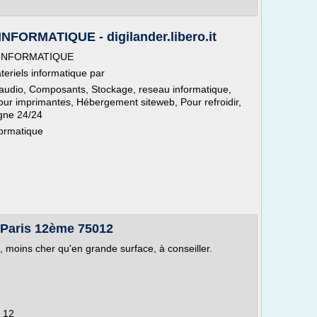
ORMATIQUE - digilander.libero.it
 INFORMATIQUE
eriels informatique par
udio, Composants, Stockage, reseau informatique,
r imprimantes, Hébergement siteweb, Pour refroidir,
gne 24/24
formatique
 Paris 12ème 75012
moins cher qu'en grande surface, à conseiller.
 12