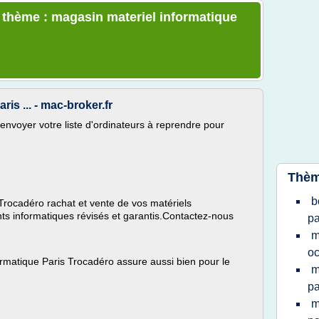
e thème : magasin materiel informatique
ris ... - mac-broker.fr
envoyer votre liste d'ordinateurs à reprendre pour
Thèm
b
 Trocadéro rachat et vente de vos matériels
s informatiques révisés et garantis.Contactez-nous
pa
m
oc
ormatique Paris Trocadéro assure aussi bien pour le
m
pa
m