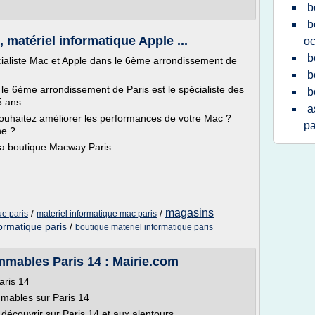
b
b
 matériel informatique Apple ...
oc
b
ialiste Mac et Apple dans le 6ème arrondissement de
b
e 6ème arrondissement de Paris est le spécialiste des
b
5 ans.
a
souhaitez améliorer les performances de votre Mac ?
pa
ne ?
la boutique Macway Paris...
magasins
/
/
ue paris
materiel informatique mac paris
formatique paris
/
boutique materiel informatique paris
mmables Paris 14 : Mairie.com
aris 14
mmables sur Paris 14
écouvrir sur Paris 14 et aux alentours