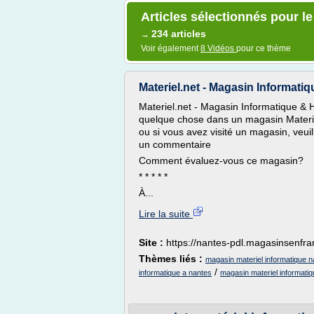
Articles sélectionnés pour l
234 articles
→
Voir également
8 Vidéos
pour ce thème
Materiel.net - Magasin Informatiq
Materiel.net - Magasin Informatique & 
quelque chose dans un magasin Materie
ou si vous avez visité un magasin, veui
un commentaire
Comment évaluez-vous ce magasin?
* * * * *
À...
Lire la suite
Site :
https://nantes-pdl.magasinsenfr
Thèmes liés :
magasin materiel informatique n
/
informatique a nantes
magasin materiel informati