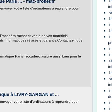
b
e Paris ... - mac-broker.fr
in
envoyer votre liste d'ordinateurs à reprendre pour
v
b
m
b
 Trocadéro rachat et vente de vos matériels
m
ts informatiques révisés et garantis.Contactez-nous
pr
m
m
ormatique Paris Trocadéro assure aussi bien pour le
s
in
b
v
in
m
tique à LIVRY-GARGAN et ...
d
envoyer votre liste d'ordinateurs à reprendre pour
m
m