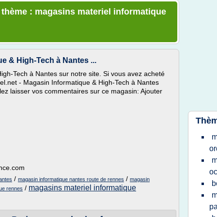
e thème : magasins materiel informatique
ue & High-Tech à Nantes ...
High-Tech à Nantes sur notre site. Si vous avez acheté
l.net - Magasin Informatique & High-Tech à Nantes
llez laisser vos commentaires sur ce magasin: Ajouter
Thèm
m
or
m
ance.com
oc
/
/
antes
magasin informatique nantes route de rennes
magasin
b
magasins materiel informatique
/
que rennes
m
pa