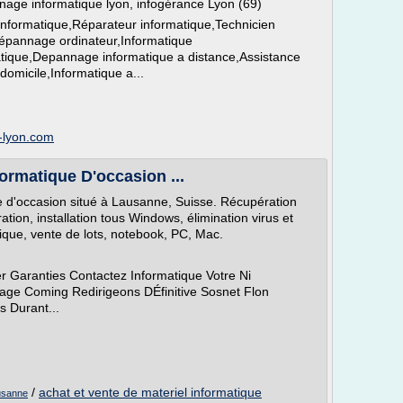
age informatique lyon, infogérance Lyon (69)
nformatique,Réparateur informatique,Technicien
Dépannage ordinateur,Informatique
tique,Depannage informatique a distance,Assistance
domicile,Informatique a...
e-lyon.com
ormatique D'occasion ...
 d'occasion situé à Lausanne, Suisse. Récupération
ion, installation tous Windows, élimination virus et
ique, vente de lots, notebook, PC, Mac.
 Garanties Contactez Informatique Votre Ni
ge Coming Redirigeons DÉfinitive Sosnet Flon
s Durant...
/
achat et vente de materiel informatique
ausanne