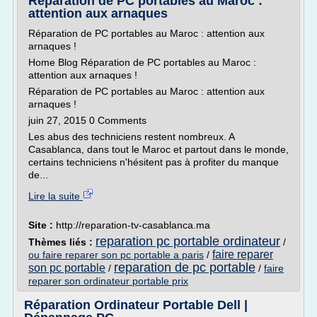
Réparation de PC portables au Maroc :
attention aux arnaques
Réparation de PC portables au Maroc : attention aux
arnaques !
Home Blog Réparation de PC portables au Maroc :
attention aux arnaques !
Réparation de PC portables au Maroc : attention aux
arnaques !
juin 27, 2015 0 Comments
Les abus des techniciens restent nombreux. A
Casablanca, dans tout le Maroc et partout dans le monde,
certains techniciens n'hésitent pas à profiter du manque
de...
Lire la suite
Site :
http://reparation-tv-casablanca.ma
reparation pc portable ordinateur
Thèmes liés :
/
faire reparer
ou faire reparer son pc portable a paris
/
reparation de pc portable
son pc portable
/
/
faire
reparer son ordinateur portable prix
Réparation Ordinateur Portable Dell |