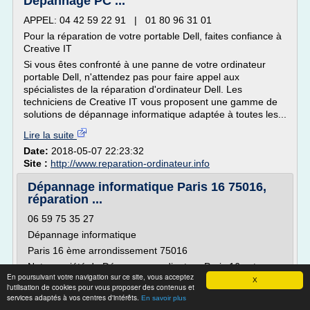
Dépannage PC ...
APPEL: 04 42 59 22 91 | 01 80 96 31 01
Pour la réparation de votre portable Dell, faites confiance à
Creative IT
Si vous êtes confronté à une panne de votre ordinateur
portable Dell, n'attendez pas pour faire appel aux
spécialistes de la réparation d'ordinateur Dell. Les
techniciens de Creative IT vous proposent une gamme de
solutions de dépannage informatique adaptée à toutes les...
Lire la suite
Date:
2018-05-07 22:23:32
Site :
http://www.reparation-ordinateur.info
Dépannage informatique Paris 16 75016,
réparation ...
06 59 75 35 27
Dépannage informatique
Paris 16 ème arrondissement 75016
Notre société de Dépannage ordinateur Paris 16 est
En poursuivant votre navigation sur ce site, vous acceptez
spécialisée dans le dépannage à domicile sur Paris Ile de
X
l'utilisation de cookies pour vous proposer des contenus et
France à un prix très concurrentiel.
services adaptés à vos centres d'intérêts.
En savoir plus
Nous intervenons à votre domicile Paris 16ème