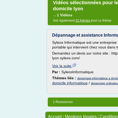
Vidéos sélectionnées pour le
domicile lyon
1 Vidéos
→
Voir également
32 Articles
pour ce thème
Dépannage et assistance Informa
Syleos Informatique est une entreprise
portable qui intervient chez vous dans 
Demandez un devis sur notre site : htt
lyon.syleos.com/
Voir la suite
Par :
SyleosInformatique
Thèmes liés :
depannage informatique a domici
domicile informatique
/
depannage ordinateur
1 Ressources
Accueil
|
Mentions légales
|
Conditions