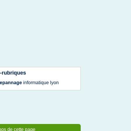
-rubriques
epannage
informatique lyon
pos de cette page