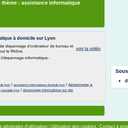
 thème : assistance informatique
tique à domicile sur Lyon
 de depannage d'ordinateur de bureau et
voir la vidéo
tout le Rhône.
p://depannage-informatique-
Sous
d
/
/
depannage a
le lyon
assistance informatique domicile lyon
/
depannage informatique sur site
 portable lyon
 générales d'utilisation
|
Utilisation des cookies
|
Contact à pro