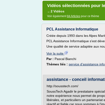
Vidéos sélectionnées pour l
2 Vidéos
→
Voir également
84 Articles
pour ce thème
PCL Assistance Informatique
Créée depuis 1993 dans les Alpes Mari
PCL Assistance Informatique s'est dével
Une qualité de service adaptée aux no
Voir la suite
Par :
Pascal Bianchi
Thèmes liés :
service d'assistance inf
assistance - conceil informa
http://sousstech.com/
SoussTech Agadir le prestataire spéciali
notre expérience nous permet de prop
libérales, et particuliers un partenariat
réactif et fiable car nous sommes à l'im