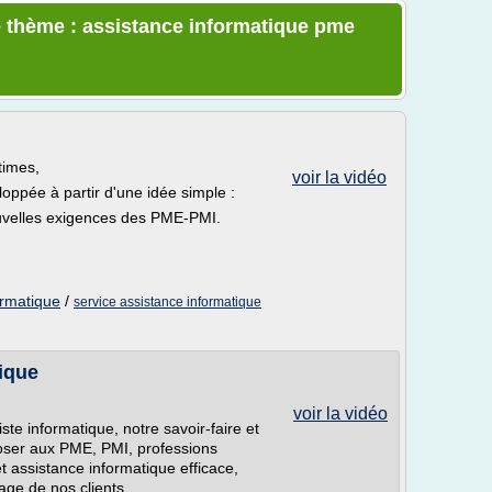
e thème : assistance informatique pme
times,
voir la vidéo
oppée à partir d'une idée simple :
uvelles exigences des PME-PMI.
ormatique
/
service assistance informatique
tique
voir la vidéo
ste informatique, notre savoir-faire et
oser aux PME, PMI, professions
 et assistance informatique efficace,
age de nos clients.