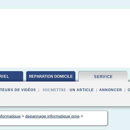
RIEL
REPARATION DOMICILE
SERVICE
TEURS DE VIDÉOS
| SOUMETTRE :
UN ARTICLE
|
ANNONCER
|
nformatique
>
depannage informatique pme
>