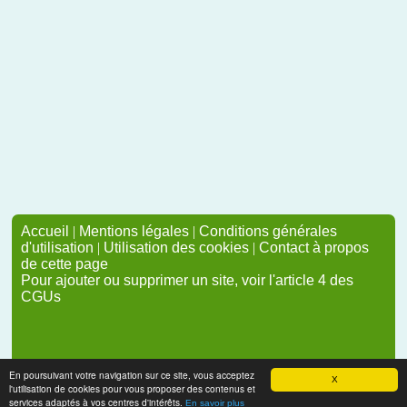
Accueil
|
Mentions légales
|
Conditions générales
d'utilisation
|
Utilisation des cookies
|
Contact à propos
de cette page
Pour ajouter ou supprimer un site, voir l'article 4 des
CGUs
En poursuivant votre navigation sur ce site, vous acceptez
X
l'utilisation de cookies pour vous proposer des contenus et
services adaptés à vos centres d'intérêts.
En savoir plus