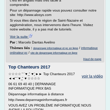
c'est en anglais mais très facile à
comprendre.
Pour un dépannage rapide vous pouvez consulter notre
site: http://www.alosys.com
Si vous êtes dans le région de Saint-Nazaire et
agglomération, nous intervenons dans l'heure. Visitez
notre website, il y a pas mal de tutoriels.
Voir la suite
Par :
Marcelo Dantas Avelino
Thèmes liés :
/
informatique
depannage informatique et pc en ligne
/
ordinateur pc
site de depannage informatique en ligne
Haut de page
Top Chanteurs 2017
☆☆☆☆ ̈ ̄ `♥ ̧ ̧̄` ♥ ̧̈ ►► Top Chanteurs 2017
voir la vidéo
◄◄̈ ̄ `♥ ̧ ̧̄` ♥ ☆☆☆☆
06 61 69 40 40 | DEPANNAGE
INFORMATIQUE PRIX BAS
Dépannage informatique à distance
http://www.depannageinformatiques.fr
VOUS AVEZ UN PROBLÈME INFORMATIQUE NOUS
AVONS LA SOLUTION