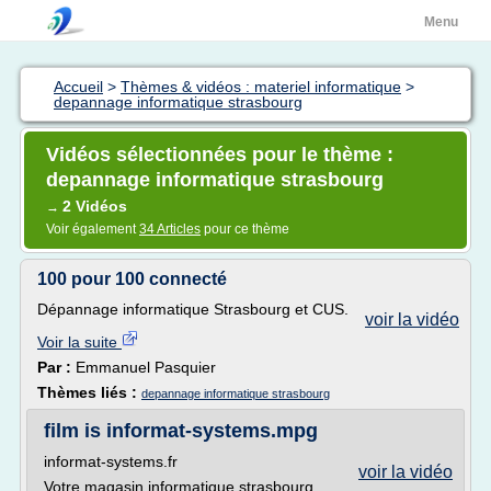
Menu
Accueil
>
Thèmes & vidéos : materiel informatique
>
depannage informatique strasbourg
Vidéos sélectionnées pour le thème :
depannage informatique strasbourg
2 Vidéos
→
Voir également
34 Articles
pour ce thème
100 pour 100 connecté
Dépannage informatique Strasbourg et CUS.
voir la vidéo
Voir la suite
Par :
Emmanuel Pasquier
Thèmes liés :
depannage informatique strasbourg
film is informat-systems.mpg
informat-systems.fr
voir la vidéo
Votre magasin informatique strasbourg